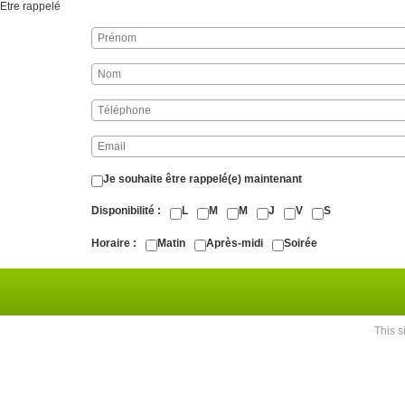
Etre rappelé
Je souhaite être rappelé(e) maintenant
Disponibilité
L
M
M
J
V
S
Horaire
Matin
Après-midi
Soirée
This 