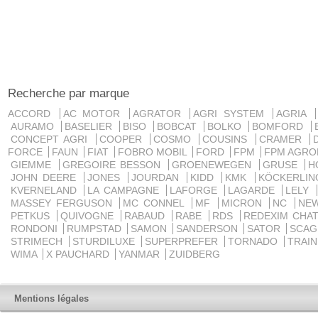
Recherche par marque
ACCORD
AC MOTOR
AGRATOR
AGRI SYSTEM
AGRIA
AURAMO
BASELIER
BISO
BOBCAT
BOLKO
BOMFORD
CONCEPT AGRI
COOPER
COSMO
COUSINS
CRAMER
FORCE
FAUN
FIAT
FOBRO MOBIL
FORD
FPM
FPM AGRO
GIEMME
GREGOIRE BESSON
GROENEWEGEN
GRUSE
H
JOHN DEERE
JONES
JOURDAN
KIDD
KMK
KÖCKERLI
KVERNELAND
LA CAMPAGNE
LAFORGE
LAGARDE
LELY
MASSEY FERGUSON
MC CONNEL
MF
MICRON
NC
NE
PETKUS
QUIVOGNE
RABAUD
RABE
RDS
REDEXIM CHA
RONDONI
RUMPSTAD
SAMON
SANDERSON
SATOR
SCA
STRIMECH
STURDILUXE
SUPERPREFER
TORNADO
TRAI
WIMA
X PAUCHARD
YANMAR
ZUIDBERG
Mentions légales