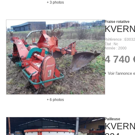
+ 3 photos
Fraise rotative
KVER
Référence
E003
État
Nc
Année
2000
4 740
Voir l'annonce e
+ 6 photos
Pailleuse
KVER