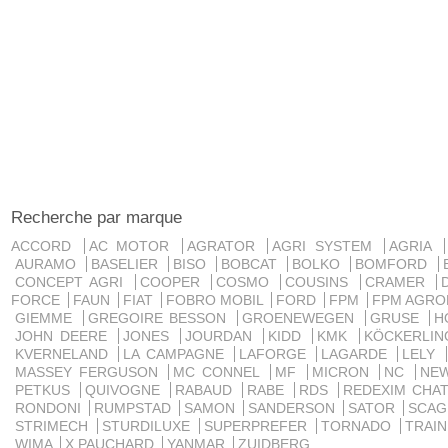
Recherche par marque
ACCORD
AC MOTOR
AGRATOR
AGRI SYSTEM
AGRIA
AURAMO
BASELIER
BISO
BOBCAT
BOLKO
BOMFORD
CONCEPT AGRI
COOPER
COSMO
COUSINS
CRAMER
FORCE
FAUN
FIAT
FOBRO MOBIL
FORD
FPM
FPM AGRO
GIEMME
GREGOIRE BESSON
GROENEWEGEN
GRUSE
H
JOHN DEERE
JONES
JOURDAN
KIDD
KMK
KÖCKERLI
KVERNELAND
LA CAMPAGNE
LAFORGE
LAGARDE
LELY
MASSEY FERGUSON
MC CONNEL
MF
MICRON
NC
NE
PETKUS
QUIVOGNE
RABAUD
RABE
RDS
REDEXIM CHA
RONDONI
RUMPSTAD
SAMON
SANDERSON
SATOR
SCA
STRIMECH
STURDILUXE
SUPERPREFER
TORNADO
TRAI
WIMA
X PAUCHARD
YANMAR
ZUIDBERG