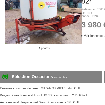
824
Référence
E003
État
Nc
Année
1994
3 980
Voir l'annonce e
+ 4 photos
Sélection Occasions
> voir plus
Peseuse - pommes de terre
KMK
WR 30 MIDI
10 470
€
HT
Broyeur à axe horizontal
Fpm
LUM 130 - à couteaux Y
2 660
€
HT
Autre matériel d'espace vert
Sisis
Scarificateur
2 120
€
HT