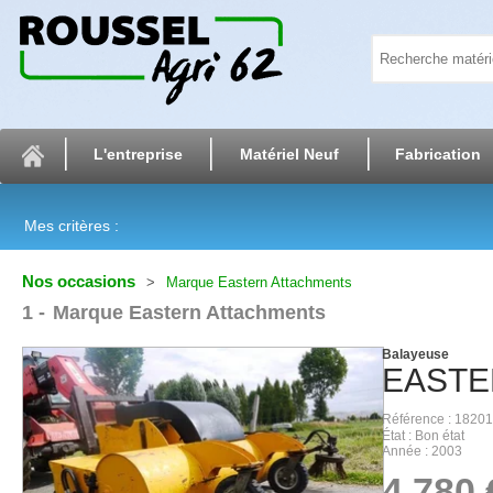
L'entreprise
Matériel Neuf
Fabrication
Mes critères :
Nos occasions
Marque Eastern Attachments
1
Marque Eastern Attachments
Balayeuse
EASTE
Référence
18201
État
Bon état
Année
2003
4 780