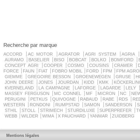
Recherche par marque
ACCORD
AC MOTOR
AGRATOR
AGRI SYSTEM
AGRIA
AURAMO
BASELIER
BISO
BOBCAT
BOLKO
BOMFORD
CONCEPT AGRI
COOPER
COSMO
COUSINS
CRAMER
FORCE
FAUN
FIAT
FOBRO MOBIL
FORD
FPM
FPM AGRO
GIEMME
GREGOIRE BESSON
GROENEWEGEN
GRUSE
H
JOHN DEERE
JONES
JOURDAN
KIDD
KMK
KÖCKERLI
KVERNELAND
LA CAMPAGNE
LAFORGE
LAGARDE
LELY
MASSEY FERGUSON
MC CONNEL
MF
MICRON
NC
NE
PERUGINI
PETKUS
QUIVOGNE
RABAUD
RABE
RDS
RE
WESTERN
RONDONI
RUMPSTAD
SAMON
SANDERSON
STHIL
STOLL
STRIMECH
STURDILUXE
SUPERPREFER
T
WEBB
WILDER
WIMA
X PAUCHARD
YANMAR
ZUIDBERG
Mentions légales