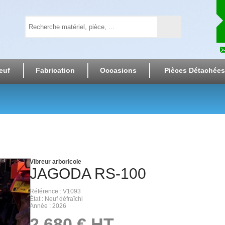
euf
Fabrication
Occasions
Pièces Détachées
Vibreur arboricole
JAGODA
RS-100
Référence
V1093
État
Neuf défraîchi
Année
2026
2 680
€
HT