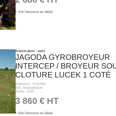
Voir l'annonce en détail
Arboriculture - autre
JAGODA
GYROBROYEUR
INTERCEP / BROYEUR SO
CLOTURE LUCEK 1 COTÉ
Référence
V1414bis
État
Neuf défraîchi
Année
2025
3 860
€
HT
Voir l'annonce en détail