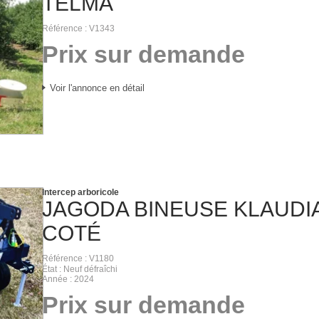
TELMA
Référence
V1343
Prix sur demande
Voir l'annonce en détail
Intercep arboricole
JAGODA
BINEUSE KLAUDIA
COTÉ
Référence
V1180
État
Neuf défraîchi
Année
2024
Prix sur demande