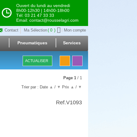
Ouvert du lundi au vendredi
8h00-12h30 | 14h00-18h00
Tél: 03 21 47 33 33
Email: contact@rousselagri.com
Contact
Ma Sélection
0
Mon compte
Pneumatiques
Services
ACTUALISER
Page
1
/ 1
Trier par :
Date
▲
/
▼
Prix
▲
/
▼
Ref.
V1093