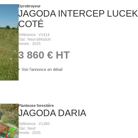
Gyrobroyeur
JAGODA
INTERCEP LUCEK
COTÉ
Référence
V1414
État
Neuf défraîchi
Année
2025
3 860
€
HT
Voir l'annonce en détail
Planteuse forestière
JAGODA
DARIA
Référence
V1380
État
Neuf
Année
2025