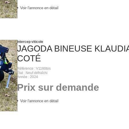
Voir l'annonce en détail
Intercep viticole
JAGODA
BINEUSE KLAUDIA
COTÉ
Référence
V1180bis
État
Neuf défraîchi
Année
2024
Prix sur demande
Voir l'annonce en détail