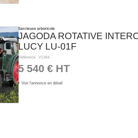
Sarcleuse arboricole
JAGODA
ROTATIVE INTER
LUCY LU-01F
Référence
V1384
5 540
€
HT
Voir l'annonce en détail