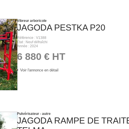
Vibreur arboricole
JAGODA
PESTKA P20
Référence
V1388
État
Neuf défraîchi
Année
2024
6 880
€
HT
Voir l'annonce en détail
Pulvérisateur - autre
JAGODA
RAMPE DE TRAI