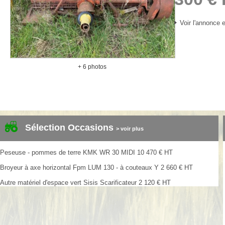
Voir l'annonce e
+ 6 photos
Sélection Occasions
> voir plus
Peseuse - pommes de terre
KMK
WR 30 MIDI
10 470
€
HT
Broyeur à axe horizontal
Fpm
LUM 130 - à couteaux Y
2 660
€
HT
Autre matériel d'espace vert
Sisis
Scarificateur
2 120
€
HT