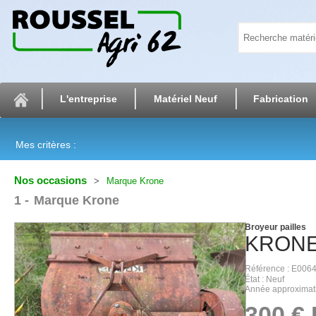
L'entreprise
Matériel Neuf
Fabrication
Mes critères :
Nos occasions
Marque Krone
1
Marque Krone
Broyeur pailles
KRON
Référence
E006
État
Neuf
Année approximat
300
€