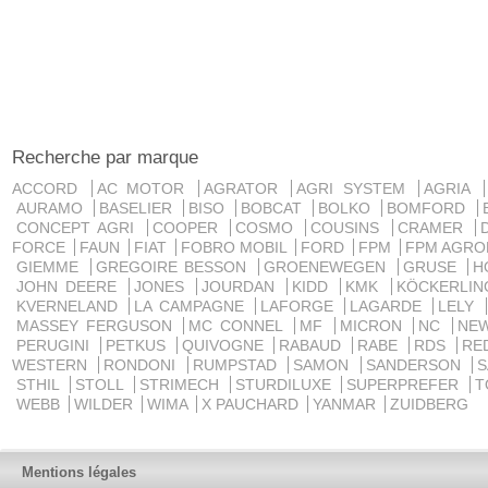
Recherche par marque
ACCORD
AC MOTOR
AGRATOR
AGRI SYSTEM
AGRIA
AURAMO
BASELIER
BISO
BOBCAT
BOLKO
BOMFORD
CONCEPT AGRI
COOPER
COSMO
COUSINS
CRAMER
FORCE
FAUN
FIAT
FOBRO MOBIL
FORD
FPM
FPM AGRO
GIEMME
GREGOIRE BESSON
GROENEWEGEN
GRUSE
H
JOHN DEERE
JONES
JOURDAN
KIDD
KMK
KÖCKERLI
KVERNELAND
LA CAMPAGNE
LAFORGE
LAGARDE
LELY
MASSEY FERGUSON
MC CONNEL
MF
MICRON
NC
NE
PERUGINI
PETKUS
QUIVOGNE
RABAUD
RABE
RDS
RE
WESTERN
RONDONI
RUMPSTAD
SAMON
SANDERSON
STHIL
STOLL
STRIMECH
STURDILUXE
SUPERPREFER
T
WEBB
WILDER
WIMA
X PAUCHARD
YANMAR
ZUIDBERG
Mentions légales