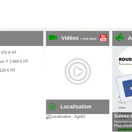
Vidéos
A
> voir plus
 470
€
HT
aux Y
2 660
€
HT
 120
€
HT
Localisation
Suivez-
Retrouvez tou
Plus d'in