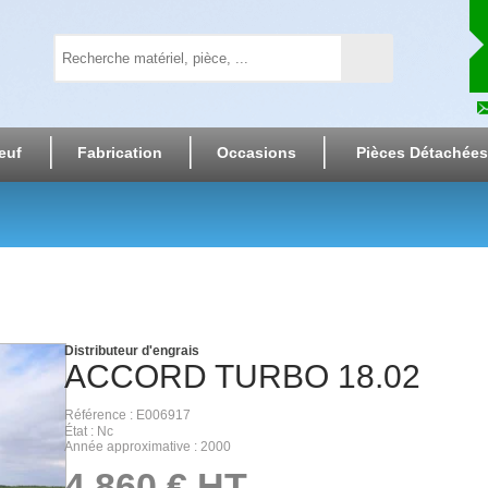
euf
Fabrication
Occasions
Pièces Détachées
Distributeur d'engrais
ACCORD
TURBO 18.02
Référence
E006917
État
Nc
Année approximative
2000
4 860
€
HT