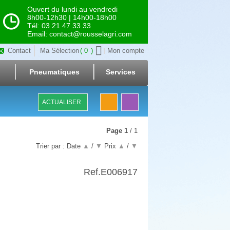
Ouvert du lundi au vendredi
8h00-12h30 | 14h00-18h00
Tél: 03 21 47 33 33
Email: contact@rousselagri.com
Contact
Ma Sélection
0
Mon compte
Pneumatiques
Services
ACTUALISER
Page
1
/ 1
Trier par :
Date
▲
/
▼
Prix
▲
/
▼
Ref.
E006917