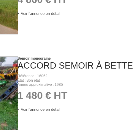
Voir l'annonce en détail
Semoir monograine
ACCORD
SEMOIR À BETT
Référence
16062
État
Bon état
Année approximative
1985
1 480
€
HT
Voir l'annonce en détail