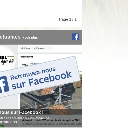
Page
1
/ 1
ctualités
> voir plus
nous sur Facebook !
tes nos actualités sur les réseaux so...
formations