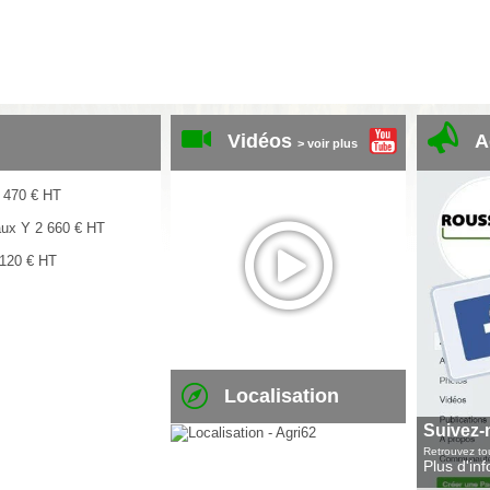
Vidéos
A
> voir plus
 470
€
HT
aux Y
2 660
€
HT
 120
€
HT
Localisation
Suivez-
Retrouvez tou
Plus d'in