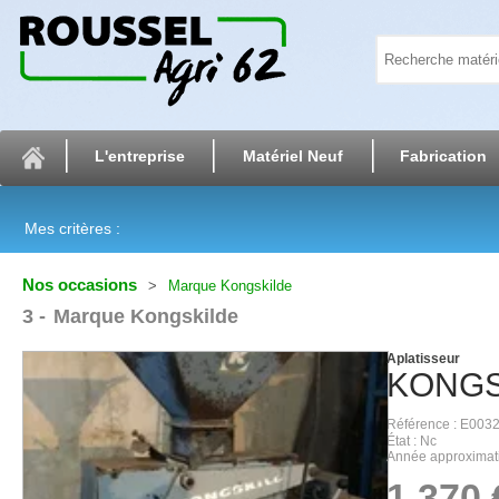
L'entreprise
Matériel Neuf
Fabrication
Mes critères :
Nos occasions
Marque Kongskilde
3
Marque Kongskilde
Aplatisseur
KONGS
Référence
E003
État
Nc
Année approximat
1 370