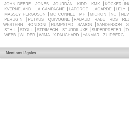
JOHN DEERE
JONES
JOURDAN
KIDD
KMK
KÖCKERLI
KVERNELAND
LA CAMPAGNE
LAFORGE
LAGARDE
LELY
MASSEY FERGUSON
MC CONNEL
MF
MICRON
NC
NE
PERUGINI
PETKUS
QUIVOGNE
RABAUD
RABE
RDS
RE
WESTERN
RONDONI
RUMPSTAD
SAMON
SANDERSON
STHIL
STOLL
STRIMECH
STURDILUXE
SUPERPREFER
T
WEBB
WILDER
WIMA
X PAUCHARD
YANMAR
ZUIDBERG
Mentions légales