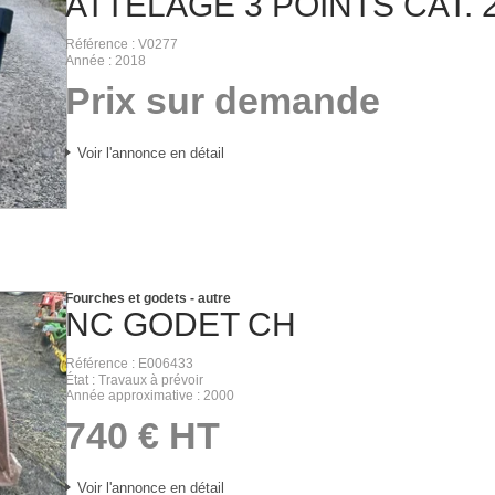
ATTELAGE 3 POINTS CAT. 
Référence
V0277
Année
2018
Prix sur demande
Voir l'annonce en détail
Fourches et godets - autre
NC
GODET CH
Référence
E006433
État
Travaux à prévoir
Année approximative
2000
740
€
HT
Voir l'annonce en détail