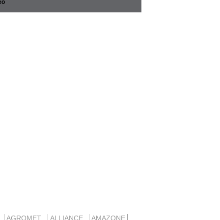
éo
D
AGROMET
ALLIANCE
AMAZONE