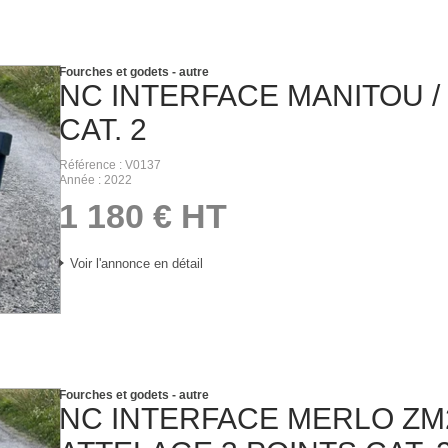
Fourches et godets - autre
NC
INTERFACE MANITOU / 
CAT. 2
Référence
V0137
Année
2022
1 180
€
HT
Voir l'annonce en détail
Fourches et godets - autre
NC
INTERFACE MERLO ZM2