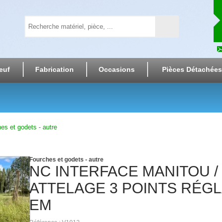
euf
Fabrication
Occasions
Pièces Détachées
es et godets - autre
Fourches et godets - autre
NC
INTERFACE MANITOU /
ATTELAGE 3 POINTS RÉG
EM