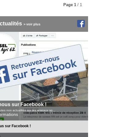
Page
1
/ 1
ctualités
> voir plus
nous sur Facebook !
tes nos actualités sur les réseaux so...
formations
us sur Facebook !