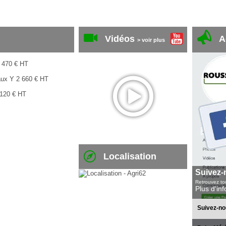
Vidéos
A
> voir plus
 470
€
HT
aux Y
2 660
€
HT
 120
€
HT
Localisation
Suivez-
Retrouvez tou
Plus d'in
Suivez-no