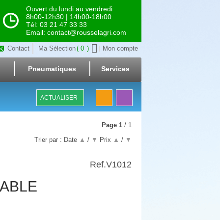
Ouvert du lundi au vendredi
8h00-12h30 | 14h00-18h00
Tél: 03 21 47 33 33
Email: contact@rousselagri.com
Contact
Ma Sélection
0
Mon compte
Pneumatiques
Services
ACTUALISER
Page
1
/ 1
Trier par :
Date
▲
/
▼
Prix
▲
/
▼
Ref.
V1012
LABLE