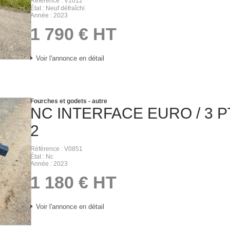
Référence
V1012
État
Neuf défraîchi
Année
2023
1 790
€
HT
Voir l'annonce en détail
Fourches et godets - autre
NC
INTERFACE EURO / 3 P
2
Référence
V0851
État
Nc
Année
2023
1 180
€
HT
Voir l'annonce en détail