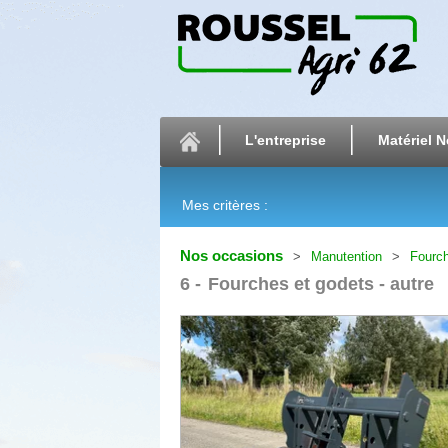
L'entreprise
Matériel N
Mes critères :
Nos occasions
Manutention
Fourch
6
Fourches et godets - autre