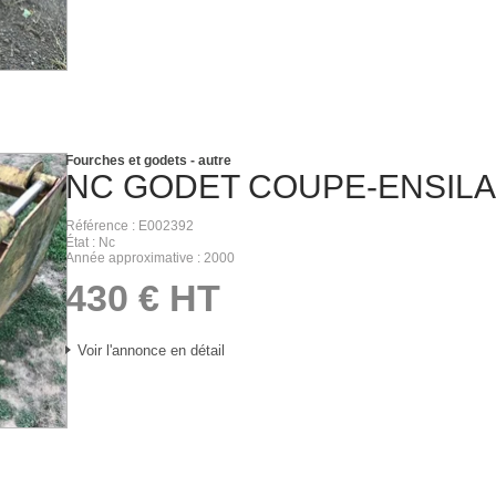
Fourches et godets - autre
NC
GODET COUPE-ENSIL
Référence
E002392
État
Nc
Année approximative
2000
430
€
HT
Voir l'annonce en détail