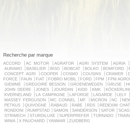
Recherche par marque
ACCORD
AC MOTOR
AGRATOR
AGRI SYSTEM
AGRIA
AURAMO
BASELIER
BISO
BOBCAT
BOLKO
BOMFORD
CONCEPT AGRI
COOPER
COSMO
COUSINS
CRAMER
FORCE
FAUN
FIAT
FOBRO MOBIL
FORD
FPM
FPM AGRO
GIEMME
GREGOIRE BESSON
GROENEWEGEN
GRUSE
H
JOHN DEERE
JONES
JOURDAN
KIDD
KMK
KÖCKERLI
KVERNELAND
LA CAMPAGNE
LAFORGE
LAGARDE
LELY
MASSEY FERGUSON
MC CONNEL
MF
MICRON
NC
NE
PETKUS
QUIVOGNE
RABAUD
RABE
RDS
REDEXIM CHA
RONDONI
RUMPSTAD
SAMON
SANDERSON
SATOR
SCA
STRIMECH
STURDILUXE
SUPERPREFER
TORNADO
TRAI
WIMA
X PAUCHARD
YANMAR
ZUIDBERG