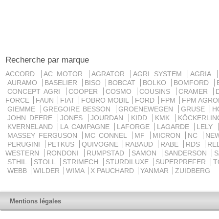
Recherche par marque
ACCORD
AC MOTOR
AGRATOR
AGRI SYSTEM
AGRIA
AURAMO
BASELIER
BISO
BOBCAT
BOLKO
BOMFORD
CONCEPT AGRI
COOPER
COSMO
COUSINS
CRAMER
FORCE
FAUN
FIAT
FOBRO MOBIL
FORD
FPM
FPM AGRO
GIEMME
GREGOIRE BESSON
GROENEWEGEN
GRUSE
H
JOHN DEERE
JONES
JOURDAN
KIDD
KMK
KÖCKERLI
KVERNELAND
LA CAMPAGNE
LAFORGE
LAGARDE
LELY
MASSEY FERGUSON
MC CONNEL
MF
MICRON
NC
NE
PERUGINI
PETKUS
QUIVOGNE
RABAUD
RABE
RDS
RE
WESTERN
RONDONI
RUMPSTAD
SAMON
SANDERSON
STHIL
STOLL
STRIMECH
STURDILUXE
SUPERPREFER
T
WEBB
WILDER
WIMA
X PAUCHARD
YANMAR
ZUIDBERG
Mentions légales