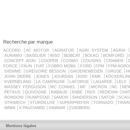
Recherche par marque
ACCORD
AC MOTOR
AGRATOR
AGRI SYSTEM
AGRIA
AURAMO
BASELIER
BISO
BOBCAT
BOLKO
BOMFORD
CONCEPT AGRI
COOPER
COSMO
COUSINS
CRAMER
FORCE
FAUN
FIAT
FOBRO MOBIL
FORD
FPM
FPM AGRO
GIEMME
GREGOIRE BESSON
GROENEWEGEN
GRUSE
H
JOHN DEERE
JONES
JOURDAN
KIDD
KMK
KÖCKERLI
KVERNELAND
LA CAMPAGNE
LAFORGE
LAGARDE
LELY
MASSEY FERGUSON
MC CONNEL
MF
MICRON
NC
NE
PETKUS
QUIVOGNE
RABAUD
RABE
RDS
REDEXIM CHA
RONDONI
RUMPSTAD
SAMON
SANDERSON
SATOR
SCA
STRIMECH
STURDILUXE
SUPERPREFER
TORNADO
TRAI
WIMA
X PAUCHARD
YANMAR
ZUIDBERG
Mentions légales