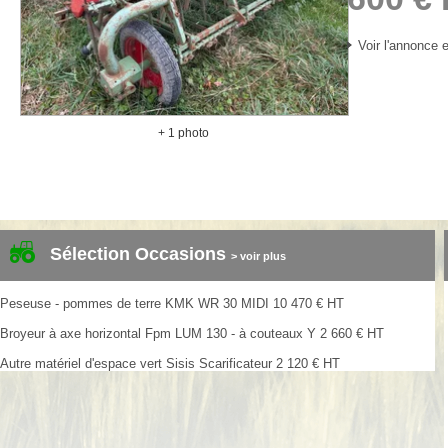
Voir l'annonce e
+ 1 photo
Sélection Occasions
> voir plus
Peseuse - pommes de terre
KMK
WR 30 MIDI
10 470
€
HT
Broyeur à axe horizontal
Fpm
LUM 130 - à couteaux Y
2 660
€
HT
Autre matériel d'espace vert
Sisis
Scarificateur
2 120
€
HT