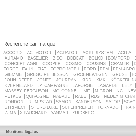
Recherche par marque
ACCORD
AC MOTOR
AGRATOR
AGRI SYSTEM
AGRIA
AURAMO
BASELIER
BISO
BOBCAT
BOLKO
BOMFORD
CONCEPT AGRI
COOPER
COSMO
COUSINS
CRAMER
FORCE
FAUN
FIAT
FOBRO MOBIL
FORD
FPM
FPM AGRO
GIEMME
GREGOIRE BESSON
GROENEWEGEN
GRUSE
H
JOHN DEERE
JONES
JOURDAN
KIDD
KMK
KÖCKERLI
KVERNELAND
LA CAMPAGNE
LAFORGE
LAGARDE
LELY
MASSEY FERGUSON
MC CONNEL
MF
MICRON
NC
NE
PETKUS
QUIVOGNE
RABAUD
RABE
RDS
REDEXIM CHA
RONDONI
RUMPSTAD
SAMON
SANDERSON
SATOR
SCA
STRIMECH
STURDILUXE
SUPERPREFER
TORNADO
TRAI
WIMA
X PAUCHARD
YANMAR
ZUIDBERG
Mentions légales