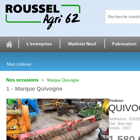
L'entreprise
Matériel Neuf
Fabrication
Mes critères :
Nos occasions
Marque Quivogne
1
Marque Quivogne
Rouleau
QUIVO
Référence
E009
État
Bon état
Année
2007
1 580