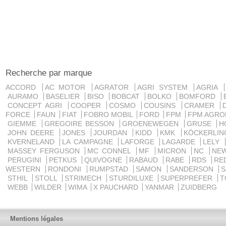
Recherche par marque
ACCORD
AC MOTOR
AGRATOR
AGRI SYSTEM
AGRIA
AURAMO
BASELIER
BISO
BOBCAT
BOLKO
BOMFORD
CONCEPT AGRI
COOPER
COSMO
COUSINS
CRAMER
FORCE
FAUN
FIAT
FOBRO MOBIL
FORD
FPM
FPM AGRO
GIEMME
GREGOIRE BESSON
GROENEWEGEN
GRUSE
H
JOHN DEERE
JONES
JOURDAN
KIDD
KMK
KÖCKERLI
KVERNELAND
LA CAMPAGNE
LAFORGE
LAGARDE
LELY
MASSEY FERGUSON
MC CONNEL
MF
MICRON
NC
NE
PERUGINI
PETKUS
QUIVOGNE
RABAUD
RABE
RDS
RE
WESTERN
RONDONI
RUMPSTAD
SAMON
SANDERSON
STHIL
STOLL
STRIMECH
STURDILUXE
SUPERPREFER
T
WEBB
WILDER
WIMA
X PAUCHARD
YANMAR
ZUIDBERG
Mentions légales