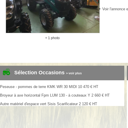
Voir l'annonce e
+ 1 photo
Sélection Occasions
> voir plus
Peseuse - pommes de terre
KMK
WR 30 MIDI
10 470
€
HT
Broyeur à axe horizontal
Fpm
LUM 130 - à couteaux Y
2 660
€
HT
Autre matériel d'espace vert
Sisis
Scarificateur
2 120
€
HT