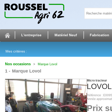
L'entreprise
Matériel Neuf
Fabrication
Mes critères :
Nos occasions
Marque Lovol
1
Marque Lovol
Micro tracteur
LOVOL
Référence
E009
Année approximat
Prix 