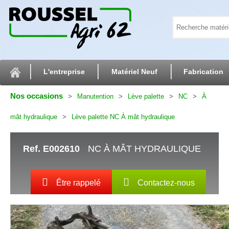
L'entreprise
Matériel Neuf
Fabrication
Nos occasions
Manutention
Lève palette
NC
À
mât hydraulique
Lève palette NC À mât hydraulique
Ref.
E002610
NC À MÂT HYDRAULIQUE
Être rappelé
Contactez-nous