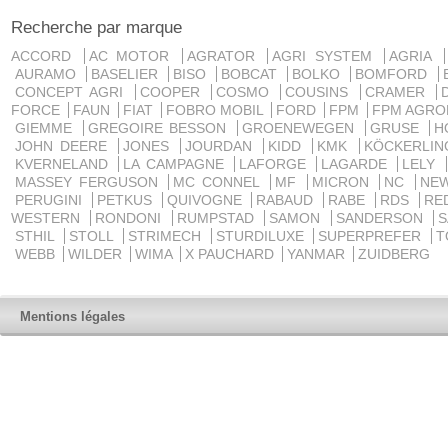
Recherche par marque
ACCORD
AC MOTOR
AGRATOR
AGRI SYSTEM
AGRIA
AURAMO
BASELIER
BISO
BOBCAT
BOLKO
BOMFORD
CONCEPT AGRI
COOPER
COSMO
COUSINS
CRAMER
FORCE
FAUN
FIAT
FOBRO MOBIL
FORD
FPM
FPM AGRO
GIEMME
GREGOIRE BESSON
GROENEWEGEN
GRUSE
H
JOHN DEERE
JONES
JOURDAN
KIDD
KMK
KÖCKERLI
KVERNELAND
LA CAMPAGNE
LAFORGE
LAGARDE
LELY
MASSEY FERGUSON
MC CONNEL
MF
MICRON
NC
NE
PERUGINI
PETKUS
QUIVOGNE
RABAUD
RABE
RDS
RE
WESTERN
RONDONI
RUMPSTAD
SAMON
SANDERSON
STHIL
STOLL
STRIMECH
STURDILUXE
SUPERPREFER
T
WEBB
WILDER
WIMA
X PAUCHARD
YANMAR
ZUIDBERG
Mentions légales