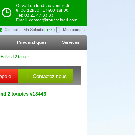
Ouvert du lundi au vendredi
8h00-12h30 | 14h00-18h00
Tél: 03 21 47 33 33
Email: contact@rousselagri.com
Contact
Ma Sélection
0
Mon compte
Pneumatiques
Services
Holland 2 toupies
ppelé
Contactez-nous
and
2 toupies
#18443