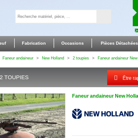
euf
Fabrication
Occasions
Pièces Détachées
Faneur andaineur
New Holland
2 toupies
Faneur andaineur New 
2 TOUPIES
Être ra
Faneur andaineur
New Holl