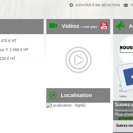
AJOUTER À MA SÉLECTION
Vidéos
A
> voir plus
 470
€
HT
aux Y
2 660
€
HT
 120
€
HT
Localisation
Suivez-
Retrouvez tou
Plus d'in
Suivez-no