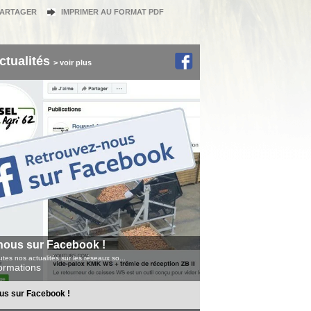
PARTAGER
IMPRIMER AU FORMAT PDF
ctualités
> voir plus
nous sur Facebook !
tes nos actualités sur les réseaux so...
formations
us sur Facebook !