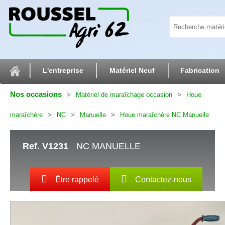
L'entreprise
Matériel Neuf
Fabrication
Nos occasions
Matériel de maraîchage occasion
Houe
maraîchère
NC
Manuelle
Houe maraîchère NC Manuelle
Ref.
V1231
NC MANUELLE
Être rappelé
Contactez-nous