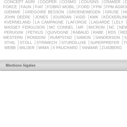
CONCEPT AGRI
COOPER
COSMO
COUSINS
CRAMER
FORCE
FAUN
FIAT
FOBRO MOBIL
FORD
FPM
FPM AGRO
GIEMME
GREGOIRE BESSON
GROENEWEGEN
GRUSE
H
JOHN DEERE
JONES
JOURDAN
KIDD
KMK
KÖCKERLI
KVERNELAND
LA CAMPAGNE
LAFORGE
LAGARDE
LELY
MASSEY FERGUSON
MC CONNEL
MF
MICRON
NC
NE
PERUGINI
PETKUS
QUIVOGNE
RABAUD
RABE
RDS
RE
WESTERN
RONDONI
RUMPSTAD
SAMON
SANDERSON
STHIL
STOLL
STRIMECH
STURDILUXE
SUPERPREFER
T
WEBB
WILDER
WIMA
X PAUCHARD
YANMAR
ZUIDBERG
Mentions légales