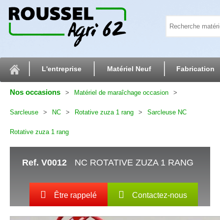
L'entreprise
Matériel Neuf
Fabrication
Nos occasions
Matériel de maraîchage occasion
Sarcleuse
NC
Rotative zuza 1 rang
Sarcleuse NC
Rotative zuza 1 rang
Ref.
V0012
NC ROTATIVE ZUZA 1 RANG
Être rappelé
Contactez-nous