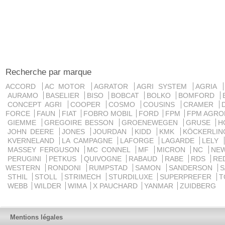
Recherche par marque
ACCORD
AC MOTOR
AGRATOR
AGRI SYSTEM
AGRIA
AURAMO
BASELIER
BISO
BOBCAT
BOLKO
BOMFORD
CONCEPT AGRI
COOPER
COSMO
COUSINS
CRAMER
FORCE
FAUN
FIAT
FOBRO MOBIL
FORD
FPM
FPM AGRO
GIEMME
GREGOIRE BESSON
GROENEWEGEN
GRUSE
H
JOHN DEERE
JONES
JOURDAN
KIDD
KMK
KÖCKERLI
KVERNELAND
LA CAMPAGNE
LAFORGE
LAGARDE
LELY
MASSEY FERGUSON
MC CONNEL
MF
MICRON
NC
NE
PERUGINI
PETKUS
QUIVOGNE
RABAUD
RABE
RDS
RE
WESTERN
RONDONI
RUMPSTAD
SAMON
SANDERSON
STHIL
STOLL
STRIMECH
STURDILUXE
SUPERPREFER
T
WEBB
WILDER
WIMA
X PAUCHARD
YANMAR
ZUIDBERG
Mentions légales