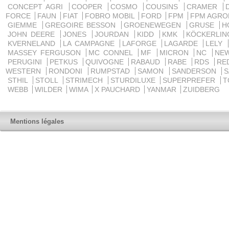
CONCEPT AGRI
COOPER
COSMO
COUSINS
CRAMER
FORCE
FAUN
FIAT
FOBRO MOBIL
FORD
FPM
FPM AGRO
GIEMME
GREGOIRE BESSON
GROENEWEGEN
GRUSE
H
JOHN DEERE
JONES
JOURDAN
KIDD
KMK
KÖCKERLI
KVERNELAND
LA CAMPAGNE
LAFORGE
LAGARDE
LELY
MASSEY FERGUSON
MC CONNEL
MF
MICRON
NC
NE
PERUGINI
PETKUS
QUIVOGNE
RABAUD
RABE
RDS
RE
WESTERN
RONDONI
RUMPSTAD
SAMON
SANDERSON
STHIL
STOLL
STRIMECH
STURDILUXE
SUPERPREFER
T
WEBB
WILDER
WIMA
X PAUCHARD
YANMAR
ZUIDBERG
Mentions légales