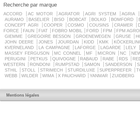
Recherche par marque
ACCORD
AC MOTOR
AGRATOR
AGRI SYSTEM
AGRIA
AURAMO
BASELIER
BISO
BOBCAT
BOLKO
BOMFORD
CONCEPT AGRI
COOPER
COSMO
COUSINS
CRAMER
FORCE
FAUN
FIAT
FOBRO MOBIL
FORD
FPM
FPM AGRO
GIEMME
GREGOIRE BESSON
GROENEWEGEN
GRUSE
H
JOHN DEERE
JONES
JOURDAN
KIDD
KMK
KÖCKERLI
KVERNELAND
LA CAMPAGNE
LAFORGE
LAGARDE
LELY
MASSEY FERGUSON
MC CONNEL
MF
MICRON
NC
NE
PERUGINI
PETKUS
QUIVOGNE
RABAUD
RABE
RDS
RE
WESTERN
RONDONI
RUMPSTAD
SAMON
SANDERSON
STHIL
STOLL
STRIMECH
STURDILUXE
SUPERPREFER
T
WEBB
WILDER
WIMA
X PAUCHARD
YANMAR
ZUIDBERG
Mentions légales