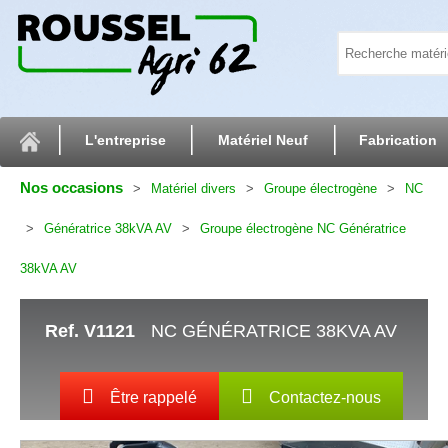
L'entreprise
Matériel Neuf
Fabrication
Nos occasions
Matériel divers
Groupe électrogène
NC
Génératrice 38kVA AV
Groupe électrogène NC Génératrice
38kVA AV
Ref.
V1121
NC GÉNÉRATRICE 38KVA AV
Être rappelé
Contactez-nous