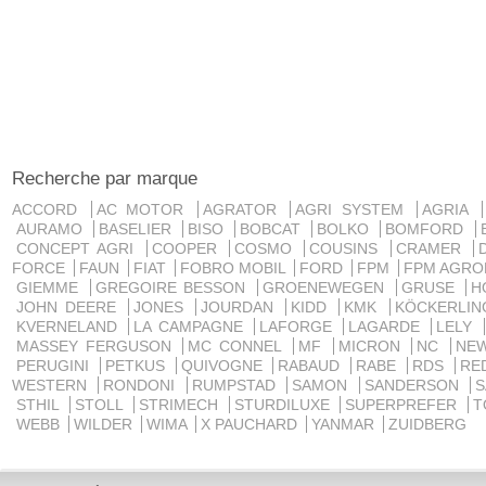
Recherche par marque
ACCORD
AC MOTOR
AGRATOR
AGRI SYSTEM
AGRIA
AURAMO
BASELIER
BISO
BOBCAT
BOLKO
BOMFORD
CONCEPT AGRI
COOPER
COSMO
COUSINS
CRAMER
FORCE
FAUN
FIAT
FOBRO MOBIL
FORD
FPM
FPM AGRO
GIEMME
GREGOIRE BESSON
GROENEWEGEN
GRUSE
H
JOHN DEERE
JONES
JOURDAN
KIDD
KMK
KÖCKERLI
KVERNELAND
LA CAMPAGNE
LAFORGE
LAGARDE
LELY
MASSEY FERGUSON
MC CONNEL
MF
MICRON
NC
NE
PERUGINI
PETKUS
QUIVOGNE
RABAUD
RABE
RDS
RE
WESTERN
RONDONI
RUMPSTAD
SAMON
SANDERSON
STHIL
STOLL
STRIMECH
STURDILUXE
SUPERPREFER
T
WEBB
WILDER
WIMA
X PAUCHARD
YANMAR
ZUIDBERG