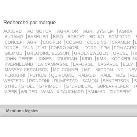
Recherche par marque
ACCORD
AC MOTOR
AGRATOR
AGRI SYSTEM
AGRIA
AURAMO
BASELIER
BISO
BOBCAT
BOLKO
BOMFORD
CONCEPT AGRI
COOPER
COSMO
COUSINS
CRAMER
FORCE
FAUN
FIAT
FOBRO MOBIL
FORD
FPM
FPM AGRO
GIEMME
GREGOIRE BESSON
GROENEWEGEN
GRUSE
H
JOHN DEERE
JONES
JOURDAN
KIDD
KMK
KÖCKERLI
KVERNELAND
LA CAMPAGNE
LAFORGE
LAGARDE
LELY
MASSEY FERGUSON
MC CONNEL
MF
MICRON
NC
NE
PERUGINI
PETKUS
QUIVOGNE
RABAUD
RABE
RDS
RE
WESTERN
RONDONI
RUMPSTAD
SAMON
SANDERSON
STHIL
STOLL
STRIMECH
STURDILUXE
SUPERPREFER
T
WEBB
WILDER
WIMA
X PAUCHARD
YANMAR
ZUIDBERG
Mentions légales