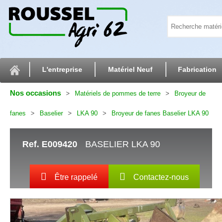
L'entreprise
Matériel Neuf
Fabrication
Nos occasions
Matériels de pommes de terre
Broyeur de
fanes
Baselier
LKA 90
Broyeur de fanes Baselier LKA 90
Ref.
E009420
BASELIER LKA 90
Être rappelé
Contactez-nous