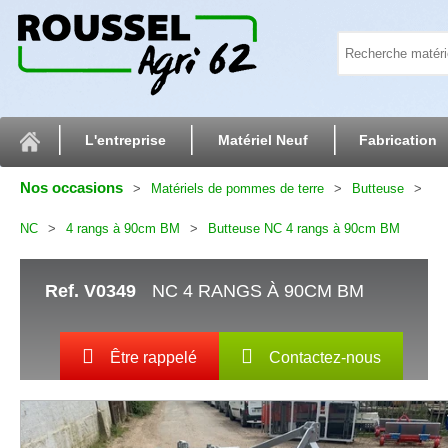
L'entreprise
Matériel Neuf
Fabrication
Nos occasions
Matériels de pommes de terre
Butteuse
NC
4 rangs à 90cm BM
Butteuse NC 4 rangs à 90cm BM
Ref.
V0349
NC 4 RANGS À 90CM BM
Être rappelé
Contactez-nous