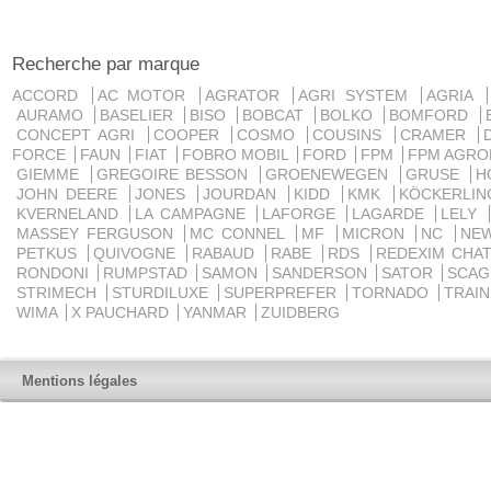
Recherche par marque
ACCORD
AC MOTOR
AGRATOR
AGRI SYSTEM
AGRIA
AURAMO
BASELIER
BISO
BOBCAT
BOLKO
BOMFORD
CONCEPT AGRI
COOPER
COSMO
COUSINS
CRAMER
FORCE
FAUN
FIAT
FOBRO MOBIL
FORD
FPM
FPM AGRO
GIEMME
GREGOIRE BESSON
GROENEWEGEN
GRUSE
H
JOHN DEERE
JONES
JOURDAN
KIDD
KMK
KÖCKERLI
KVERNELAND
LA CAMPAGNE
LAFORGE
LAGARDE
LELY
MASSEY FERGUSON
MC CONNEL
MF
MICRON
NC
NE
PETKUS
QUIVOGNE
RABAUD
RABE
RDS
REDEXIM CHA
RONDONI
RUMPSTAD
SAMON
SANDERSON
SATOR
SCA
STRIMECH
STURDILUXE
SUPERPREFER
TORNADO
TRAI
WIMA
X PAUCHARD
YANMAR
ZUIDBERG
Mentions légales