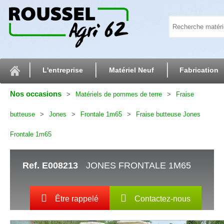
L'entreprise
Matériel Neuf
Fabrication
Nos occasions
Matériels de pommes de terre
Fraise
butteuse
Jones
Frontale 1m65
Fraise butteuse Jones
Frontale 1m65
Ref.
E008213
JONES FRONTALE 1M65
Être rappelé
Contactez-nous