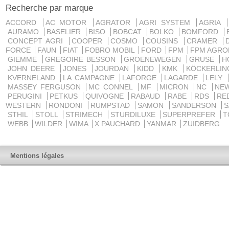
Recherche par marque
ACCORD
AC MOTOR
AGRATOR
AGRI SYSTEM
AGRIA
AURAMO
BASELIER
BISO
BOBCAT
BOLKO
BOMFORD
CONCEPT AGRI
COOPER
COSMO
COUSINS
CRAMER
FORCE
FAUN
FIAT
FOBRO MOBIL
FORD
FPM
FPM AGRO
GIEMME
GREGOIRE BESSON
GROENEWEGEN
GRUSE
H
JOHN DEERE
JONES
JOURDAN
KIDD
KMK
KÖCKERLI
KVERNELAND
LA CAMPAGNE
LAFORGE
LAGARDE
LELY
MASSEY FERGUSON
MC CONNEL
MF
MICRON
NC
NE
PERUGINI
PETKUS
QUIVOGNE
RABAUD
RABE
RDS
RE
WESTERN
RONDONI
RUMPSTAD
SAMON
SANDERSON
STHIL
STOLL
STRIMECH
STURDILUXE
SUPERPREFER
T
WEBB
WILDER
WIMA
X PAUCHARD
YANMAR
ZUIDBERG
Mentions légales