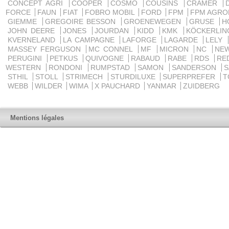
CONCEPT AGRI
COOPER
COSMO
COUSINS
CRAMER
FORCE
FAUN
FIAT
FOBRO MOBIL
FORD
FPM
FPM AGRO
GIEMME
GREGOIRE BESSON
GROENEWEGEN
GRUSE
H
JOHN DEERE
JONES
JOURDAN
KIDD
KMK
KÖCKERLI
KVERNELAND
LA CAMPAGNE
LAFORGE
LAGARDE
LELY
MASSEY FERGUSON
MC CONNEL
MF
MICRON
NC
NE
PERUGINI
PETKUS
QUIVOGNE
RABAUD
RABE
RDS
RE
WESTERN
RONDONI
RUMPSTAD
SAMON
SANDERSON
STHIL
STOLL
STRIMECH
STURDILUXE
SUPERPREFER
T
WEBB
WILDER
WIMA
X PAUCHARD
YANMAR
ZUIDBERG
Mentions légales