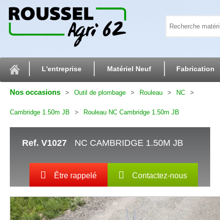
L'entreprise
Matériel Neuf
Fabrication
Nos occasions
Outil de plombage
Rouleau
NC
Cambridge 1.50m JB
Rouleau NC Cambridge 1.50m JB
Ref.
V1027
NC CAMBRIDGE 1.50M JB
Être rappelé
Contactez-nous