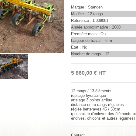
Marque
Standen
Modèle
12 rangs
Référence
E009081
Année approximative
2000
Première main
Oui
Largeur de travail
6 m
État
Nc
Nombre de rangs
12
5 860,00
€
HT
12 rangs / 13 éléments
repliage hydraulique
attelage 3 points arrière
distance entre rangs réglables
réglée betteraves 45 / 50cm
(possibilité d'enlever des éléments p
endives, chicons et autres légumes)
Contact