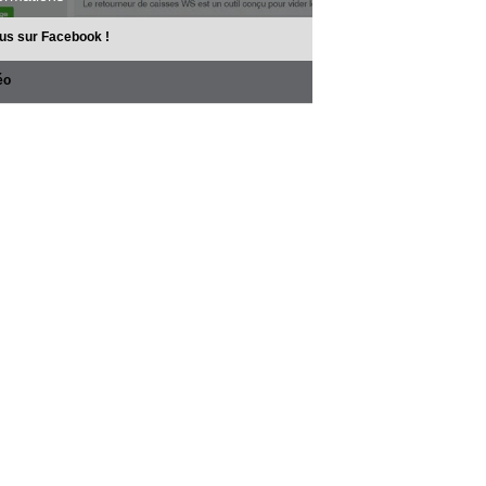
us sur Facebook !
éo