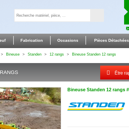
euf
Fabrication
Occasions
Pièces Détachées
Bineuse
Standen
12 rangs
Bineuse Standen 12 rangs
 RANGS
Être ra
Bineuse
Standen
12 rangs