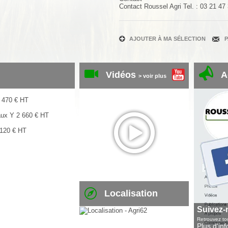
Contact
Roussel Agri
Tel. :
03 21 47
AJOUTER À MA SÉLECTION
Vidéos
A
> voir plus
 470
€
HT
aux Y
2 660
€
HT
 120
€
HT
Localisation
Suivez-
Retrouvez tou
Plus d'in