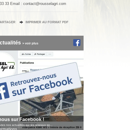
 33 33
Email : contact@rousselagri.com
PARTAGER
IMPRIMER AU FORMAT PDF
ctualités
> voir plus
nous sur Facebook !
tes nos actualités sur les réseaux so...
formations