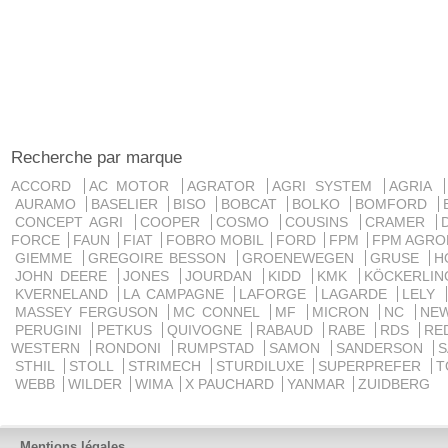
Recherche par marque
ACCORD
AC MOTOR
AGRATOR
AGRI SYSTEM
AGRIA
AURAMO
BASELIER
BISO
BOBCAT
BOLKO
BOMFORD
CONCEPT AGRI
COOPER
COSMO
COUSINS
CRAMER
FORCE
FAUN
FIAT
FOBRO MOBIL
FORD
FPM
FPM AGRO
GIEMME
GREGOIRE BESSON
GROENEWEGEN
GRUSE
H
JOHN DEERE
JONES
JOURDAN
KIDD
KMK
KÖCKERLI
KVERNELAND
LA CAMPAGNE
LAFORGE
LAGARDE
LELY
MASSEY FERGUSON
MC CONNEL
MF
MICRON
NC
NE
PERUGINI
PETKUS
QUIVOGNE
RABAUD
RABE
RDS
RE
WESTERN
RONDONI
RUMPSTAD
SAMON
SANDERSON
STHIL
STOLL
STRIMECH
STURDILUXE
SUPERPREFER
T
WEBB
WILDER
WIMA
X PAUCHARD
YANMAR
ZUIDBERG
Mentions légales