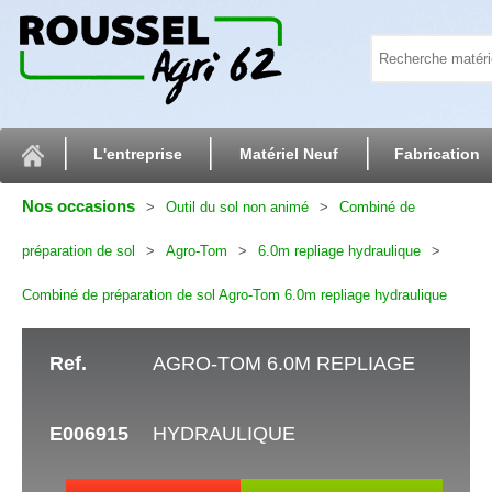
L'entreprise
Matériel Neuf
Fabrication
Nos occasions
Outil du sol non animé
Combiné de
préparation de sol
Agro-Tom
6.0m repliage hydraulique
Combiné de préparation de sol Agro-Tom 6.0m repliage hydraulique
Ref.
AGRO-TOM 6.0M REPLIAGE
E006915
HYDRAULIQUE