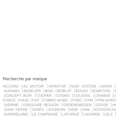
Recherche par marque
ACCORD
AC MOTOR
AGRATOR
AGRI SYSTEM
AGRIA
AURAMO
BASELIER
BISO
BOBCAT
BOLKO
BOMFORD
CONCEPT AGRI
COOPER
COSMO
COUSINS
CRAMER
FORCE
FAUN
FIAT
FOBRO MOBIL
FORD
FPM
FPM AGRO
GIEMME
GREGOIRE BESSON
GROENEWEGEN
GRUSE
H
JOHN DEERE
JONES
JOURDAN
KIDD
KMK
KÖCKERLI
KVERNELAND
LA CAMPAGNE
LAFORGE
LAGARDE
LELY