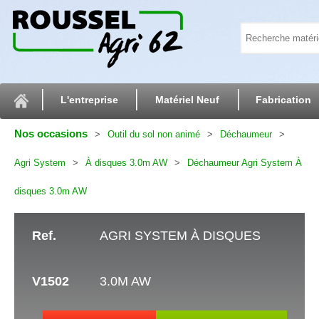
L'entreprise
Matériel Neuf
Fabrication
Nos occasions
Outil du sol non animé
Déchaumeur
Agri System
À disques 3.0m AW
Déchaumeur Agri System À
disques 3.0m AW
Ref.
AGRI SYSTEM À DISQUES
V1502
3.0M AW