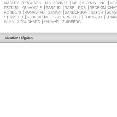
MASSEY FERGUSON
MC CONNEL
MF
MICRON
NC
NE
PETKUS
QUIVOGNE
RABAUD
RABE
RDS
REDEXIM CHA
RONDONI
RUMPSTAD
SAMON
SANDERSON
SATOR
SCA
STRIMECH
STURDILUXE
SUPERPREFER
TORNADO
TRAI
WIMA
X PAUCHARD
YANMAR
ZUIDBERG
Mentions légales