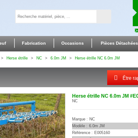
euf
Fabrication
Occasions
Pièces Détachées
Herse étrille
NC
6.0m JM
Herse étrille NC 6.0m JM
Être ra
Herse étrille
NC
6.0m JM
#E
NC
Marque
NC
Modèle
6.0m JM
Référence
E005160