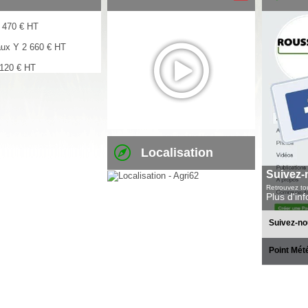
 470
€
HT
aux Y
2 660
€
HT
 120
€
HT
Localisation
Suivez-
Retrouvez tou
Plus d'in
Suivez-no
Point Mét