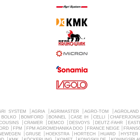
GRI SYSTEM
AGRIA
AGRIMASTER
AGRO-TOM
AGROLAN
BOLKO
BOMFORD
BONNEL
CASE IH
CELLI
CHAFERJON
COUSINS
CRAMER
DEMCO
DESVOYS
DEUTZ-FAHR
EAST
ORD
FPM
FPM AGROMEHANIKA DOO
FRANCE NEIGE
FRANS
NEWEGEN
GRUSE
HOEKSTRA
HORTECH
HUARD
HYSTE
IDD
KMK
KÖCKERLING
KOMET
KONGSKILDE
KONINGSPL