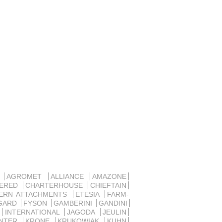
D
AGROMET
ALLIANCE
AMAZONE
SERED
CHARTERHOUSE
CHIEFTAIN
ERN ATTACHMENTS
ETESIA
FARM-
GARD
FYSON
GAMBERINI
GANDINI
R
INTERNATIONAL
JAGODA
JEULIN
ANTER
KRONE
KRUKOWIAK
KUHN