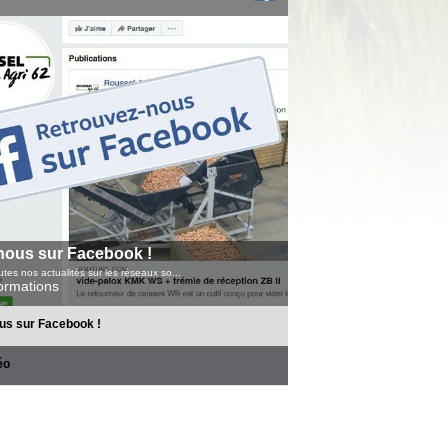
nous sur Facebook !
tes nos actualités sur les réseaux so...
formations
us sur Facebook !
éo