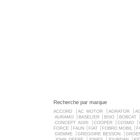
Recherche par marque
ACCORD
AC MOTOR
AGRATOR
A
AURAMO
BASELIER
BISO
BOBCAT
CONCEPT AGRI
COOPER
COSMO
FORCE
FAUN
FIAT
FOBRO MOBIL
F
GIEMME
GREGOIRE BESSON
GROE
JOHN DEERE
JONES
JOURDAN
K