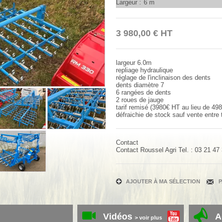
Largeur
6 m
3 980,00
€
HT
largeur 6.0m
repliage hydraulique
réglage de l'inclinaison des dents
dents diamètre 7
6 rangées de dents
2 roues de jauge
tarif remisé (3980€ HT au lieu de 4
défraichie de stock sauf vente entre
Contact
Contact
Roussel Agri
Tel. :
03 21 47
AJOUTER À MA SÉLECTION
Vidéos
A
> voir plus