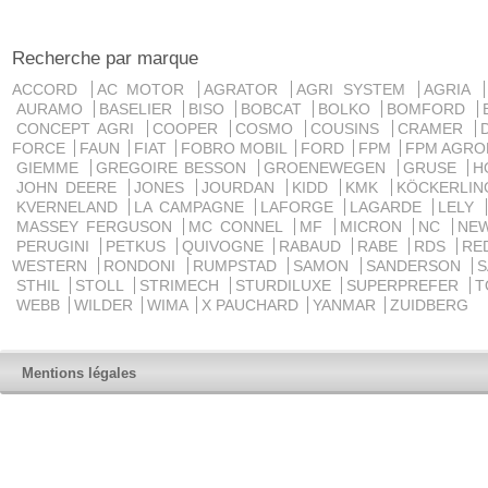
Recherche par marque
ACCORD
AC MOTOR
AGRATOR
AGRI SYSTEM
AGRIA
AURAMO
BASELIER
BISO
BOBCAT
BOLKO
BOMFORD
CONCEPT AGRI
COOPER
COSMO
COUSINS
CRAMER
FORCE
FAUN
FIAT
FOBRO MOBIL
FORD
FPM
FPM AGRO
GIEMME
GREGOIRE BESSON
GROENEWEGEN
GRUSE
H
JOHN DEERE
JONES
JOURDAN
KIDD
KMK
KÖCKERLI
KVERNELAND
LA CAMPAGNE
LAFORGE
LAGARDE
LELY
MASSEY FERGUSON
MC CONNEL
MF
MICRON
NC
NE
PERUGINI
PETKUS
QUIVOGNE
RABAUD
RABE
RDS
RE
WESTERN
RONDONI
RUMPSTAD
SAMON
SANDERSON
STHIL
STOLL
STRIMECH
STURDILUXE
SUPERPREFER
T
WEBB
WILDER
WIMA
X PAUCHARD
YANMAR
ZUIDBERG
Mentions légales