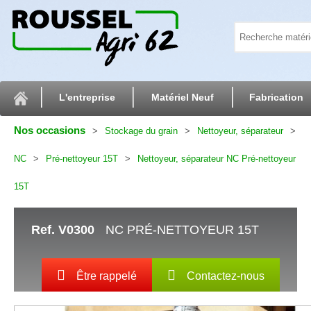
L'entreprise
Matériel Neuf
Fabrication
Nos occasions
Stockage du grain
Nettoyeur, séparateur
NC
Pré-nettoyeur 15T
Nettoyeur, séparateur NC Pré-nettoyeur
15T
Ref.
V0300
NC PRÉ-NETTOYEUR 15T
Être rappelé
Contactez-nous