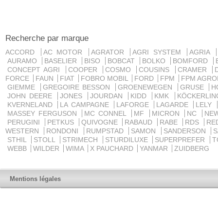
Recherche par marque
ACCORD
AC MOTOR
AGRATOR
AGRI SYSTEM
AGRIA
AURAMO
BASELIER
BISO
BOBCAT
BOLKO
BOMFORD
CONCEPT AGRI
COOPER
COSMO
COUSINS
CRAMER
FORCE
FAUN
FIAT
FOBRO MOBIL
FORD
FPM
FPM AGRO
GIEMME
GREGOIRE BESSON
GROENEWEGEN
GRUSE
H
JOHN DEERE
JONES
JOURDAN
KIDD
KMK
KÖCKERLI
KVERNELAND
LA CAMPAGNE
LAFORGE
LAGARDE
LELY
MASSEY FERGUSON
MC CONNEL
MF
MICRON
NC
NE
PERUGINI
PETKUS
QUIVOGNE
RABAUD
RABE
RDS
RE
WESTERN
RONDONI
RUMPSTAD
SAMON
SANDERSON
STHIL
STOLL
STRIMECH
STURDILUXE
SUPERPREFER
T
WEBB
WILDER
WIMA
X PAUCHARD
YANMAR
ZUIDBERG
Mentions légales