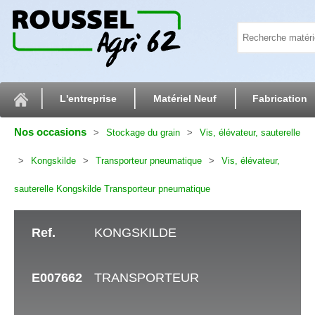
L'entreprise
Matériel Neuf
Fabrication
Nos occasions
Stockage du grain
Vis, élévateur, sauterelle
Kongskilde
Transporteur pneumatique
Vis, élévateur,
sauterelle Kongskilde Transporteur pneumatique
Ref.
KONGSKILDE
E007662
TRANSPORTEUR