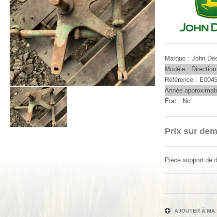
Marque
John De
Modèle
Direction
Référence
E004
Année approximat
État
Nc
Prix sur de
Pièce support de d
AJOUTER À MA