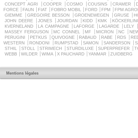
CONCEPT AGRI
COOPER
COSMO
COUSINS
CRAMER
FORCE
FAUN
FIAT
FOBRO MOBIL
FORD
FPM
FPM AGRO
GIEMME
GREGOIRE BESSON
GROENEWEGEN
GRUSE
H
JOHN DEERE
JONES
JOURDAN
KIDD
KMK
KÖCKERLI
KVERNELAND
LA CAMPAGNE
LAFORGE
LAGARDE
LELY
MASSEY FERGUSON
MC CONNEL
MF
MICRON
NC
NE
PERUGINI
PETKUS
QUIVOGNE
RABAUD
RABE
RDS
RE
WESTERN
RONDONI
RUMPSTAD
SAMON
SANDERSON
STHIL
STOLL
STRIMECH
STURDILUXE
SUPERPREFER
T
WEBB
WILDER
WIMA
X PAUCHARD
YANMAR
ZUIDBERG
Mentions légales