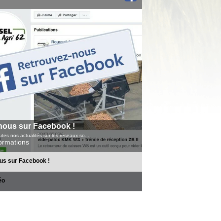
nous sur Facebook !
tes nos actualités sur les réseaux so...
formations
us sur Facebook !
éo