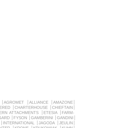
D
AGROMET
ALLIANCE
AMAZONE
SERED
CHARTERHOUSE
CHIEFTAIN
ERN ATTACHMENTS
ETESIA
FARM-
GARD
FYSON
GAMBERINI
GANDINI
R
INTERNATIONAL
JAGODA
JEULIN