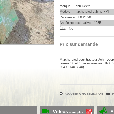
Marque
John Deere
Modèle
marche pied cabine PPI
Référence
E004590
Année approximative
1985
État
Nc
Prix sur demande
Marche-pied pour tracteur John Deer
(séries 30 et 40 européennes: 1630
3040 3140 3640)
AJOUTER À MA SÉLECTION
Vidéos
A
> voir plus