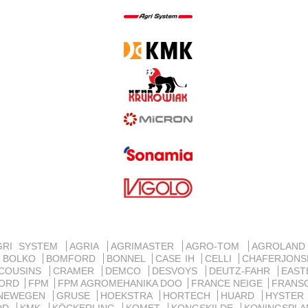
GRI SYSTEM
AGRIA
AGRIMASTER
AGRO-TOM
AGROLAN
BOLKO
BOMFORD
BONNEL
CASE IH
CELLI
CHAFERJON
COUSINS
CRAMER
DEMCO
DESVOYS
DEUTZ-FAHR
EAST
ORD
FPM
FPM AGROMEHANIKA DOO
FRANCE NEIGE
FRANS
NEWEGEN
GRUSE
HOEKSTRA
HORTECH
HUARD
HYSTE