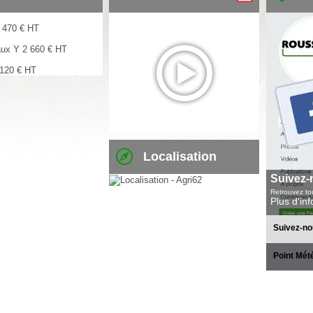
 470
€
HT
aux Y
2 660
€
HT
 120
€
HT
Localisation
Suivez-
Retrouvez tou
Plus d'in
Suivez-no
Point Mét