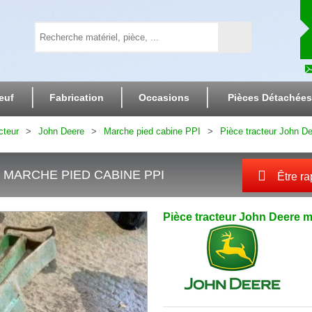
euf
Fabrication
Occasions
Pièces Détachées
cteur
John Deere
Marche pied cabine PPI
Pièce tracteur John D
 MARCHE PIED CABINE PPI
Être ra
Pièce tracteur
John Deere
m