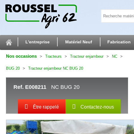
L'entreprise
Matériel Neuf
Fabrication
Nos occasions
Tracteurs
Tracteur enjambeur
NC
BUG 20
Tracteur enjambeur NC BUG 20
Ref.
E008211
NC BUG 20
Être rappelé
Contactez-nous