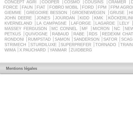
CONCEPT AGRI
COOPER
COSMO
COUSINS
CRAMER
FORCE
FAUN
FIAT
FOBRO MOBIL
FORD
FPM
FPM AGRO
GIEMME
GREGOIRE BESSON
GROENEWEGEN
GRUSE
H
JOHN DEERE
JONES
JOURDAN
KIDD
KMK
KÖCKERLI
KVERNELAND
LA CAMPAGNE
LAFORGE
LAGARDE
LELY
MASSEY FERGUSON
MC CONNEL
MF
MICRON
NC
NE
PETKUS
QUIVOGNE
RABAUD
RABE
RDS
REDEXIM CHA
RONDONI
RUMPSTAD
SAMON
SANDERSON
SATOR
SCA
STRIMECH
STURDILUXE
SUPERPREFER
TORNADO
TRAI
WIMA
X PAUCHARD
YANMAR
ZUIDBERG
Mentions légales