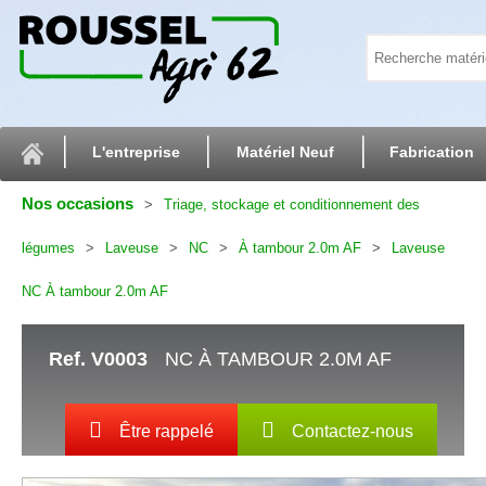
L'entreprise
Matériel Neuf
Fabrication
Nos occasions
Triage, stockage et conditionnement des
légumes
Laveuse
NC
À tambour 2.0m AF
Laveuse
NC À tambour 2.0m AF
Ref.
V0003
NC À TAMBOUR 2.0M AF
Être rappelé
Contactez-nous