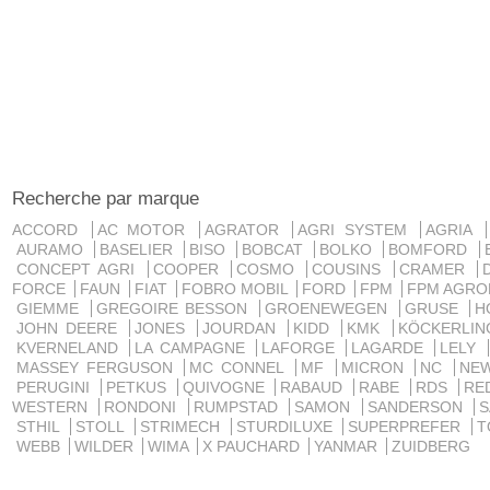
Recherche par marque
ACCORD
AC MOTOR
AGRATOR
AGRI SYSTEM
AGRIA
AURAMO
BASELIER
BISO
BOBCAT
BOLKO
BOMFORD
CONCEPT AGRI
COOPER
COSMO
COUSINS
CRAMER
FORCE
FAUN
FIAT
FOBRO MOBIL
FORD
FPM
FPM AGRO
GIEMME
GREGOIRE BESSON
GROENEWEGEN
GRUSE
H
JOHN DEERE
JONES
JOURDAN
KIDD
KMK
KÖCKERLI
KVERNELAND
LA CAMPAGNE
LAFORGE
LAGARDE
LELY
MASSEY FERGUSON
MC CONNEL
MF
MICRON
NC
NE
PERUGINI
PETKUS
QUIVOGNE
RABAUD
RABE
RDS
RE
WESTERN
RONDONI
RUMPSTAD
SAMON
SANDERSON
STHIL
STOLL
STRIMECH
STURDILUXE
SUPERPREFER
T
WEBB
WILDER
WIMA
X PAUCHARD
YANMAR
ZUIDBERG