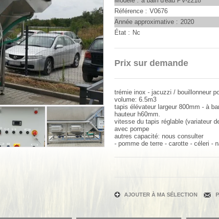
Modèle
à bain d'eau PV-2218
Référence
V0676
Année approximative
2020
État
Nc
Prix sur demande
trémie inox - jacuzzi / bouillonneur 
volume: 6.5m3
tapis élévateur largeur 800mm - à b
hauteur h60mm.
vitesse du tapis réglable (variateur 
avec pompe
autres capacité: nous consulter
- pomme de terre - carotte - céleri - 
AJOUTER À MA SÉLECTION