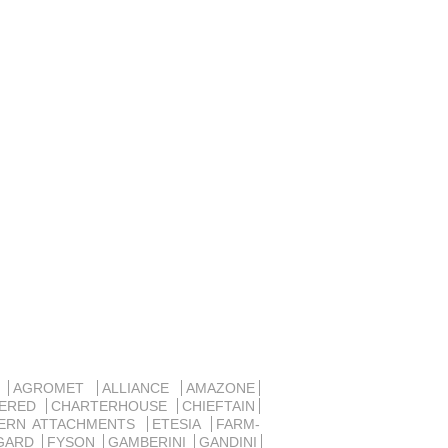
D
AGROMET
ALLIANCE
AMAZONE
SERED
CHARTERHOUSE
CHIEFTAIN
ERN ATTACHMENTS
ETESIA
FARM-
GARD
FYSON
GAMBERINI
GANDINI