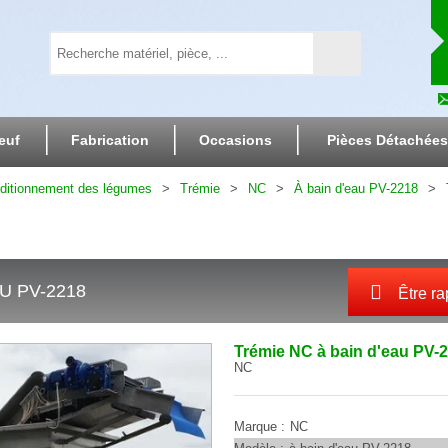
euf
Fabrication
Occasions
Pièces Détachées
nditionnement des légumes
Trémie
NC
À bain d'eau PV-2218
U PV-2218
Être ra
Trémie
NC
à bain d'eau PV-
NC
Marque
NC