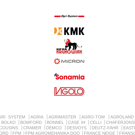
GRI SYSTEM
AGRIA
AGRIMASTER
AGRO-TOM
AGROLAN
BOLKO
BOMFORD
BONNEL
CASE IH
CELLI
CHAFERJON
COUSINS
CRAMER
DEMCO
DESVOYS
DEUTZ-FAHR
EAST
ORD
FPM
FPM AGROMEHANIKA DOO
FRANCE NEIGE
FRANS