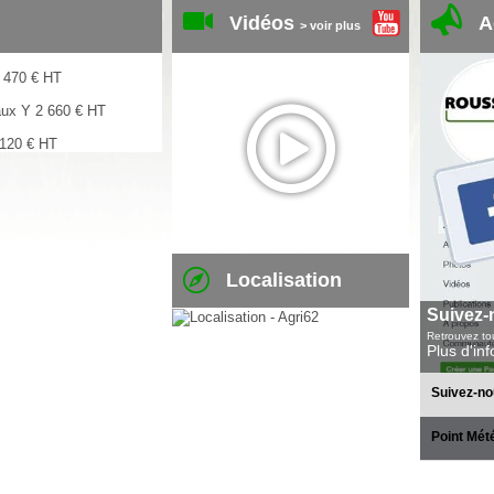
Vidéos
A
> voir plus
 470
€
HT
aux Y
2 660
€
HT
 120
€
HT
Localisation
Suivez-
Retrouvez tou
Plus d'in
Suivez-no
Point Mét