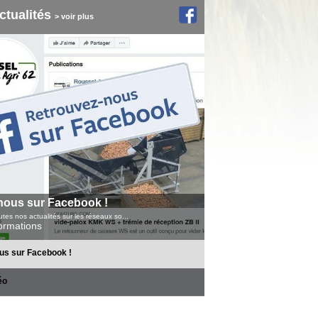
ctualités
> voir plus
nous sur Facebook !
tes nos actualités sur les réseaux so...
formations
us sur Facebook !
éo