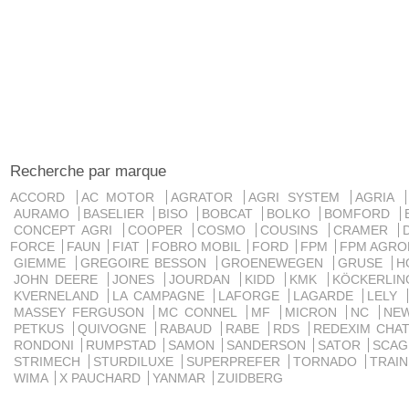
Recherche par marque
ACCORD
AC MOTOR
AGRATOR
AGRI SYSTEM
AGRIA
AURAMO
BASELIER
BISO
BOBCAT
BOLKO
BOMFORD
CONCEPT AGRI
COOPER
COSMO
COUSINS
CRAMER
FORCE
FAUN
FIAT
FOBRO MOBIL
FORD
FPM
FPM AGRO
GIEMME
GREGOIRE BESSON
GROENEWEGEN
GRUSE
H
JOHN DEERE
JONES
JOURDAN
KIDD
KMK
KÖCKERLI
KVERNELAND
LA CAMPAGNE
LAFORGE
LAGARDE
LELY
MASSEY FERGUSON
MC CONNEL
MF
MICRON
NC
NE
PETKUS
QUIVOGNE
RABAUD
RABE
RDS
REDEXIM CHA
RONDONI
RUMPSTAD
SAMON
SANDERSON
SATOR
SCA
STRIMECH
STURDILUXE
SUPERPREFER
TORNADO
TRAI
WIMA
X PAUCHARD
YANMAR
ZUIDBERG