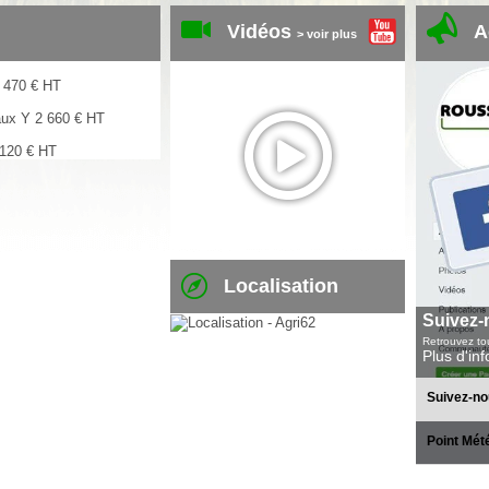
Vidéos
A
> voir plus
 470
€
HT
aux Y
2 660
€
HT
 120
€
HT
Localisation
Suivez-
Retrouvez tou
Plus d'in
Suivez-no
Point Mét