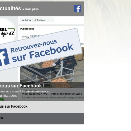
ctualités
> voir plus
nous sur Facebook !
tes nos actualités sur les réseaux so...
formations
us sur Facebook !
éo