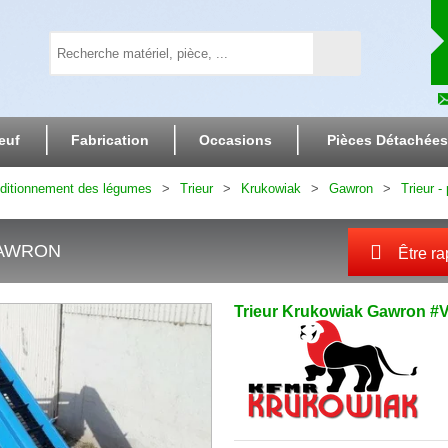
euf
Fabrication
Occasions
Pièces Détachées
nditionnement des légumes
Trieur
Krukowiak
Gawron
Trieur 
AWRON
Être ra
Trieur
Krukowiak
Gawron
#