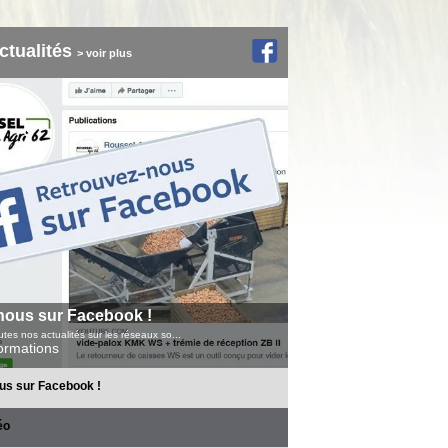
ctualités
> voir plus
nous sur Facebook !
tes nos actualités sur les réseaux so...
formations
us sur Facebook !
éo