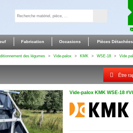
euf
Fabrication
Occasions
Pièces Détachées
nditionnement des légumes
Vide-palox
KMK
WSE-18
Vide pa
Être ra
Vide-palox
KMK
WSE-18
#V