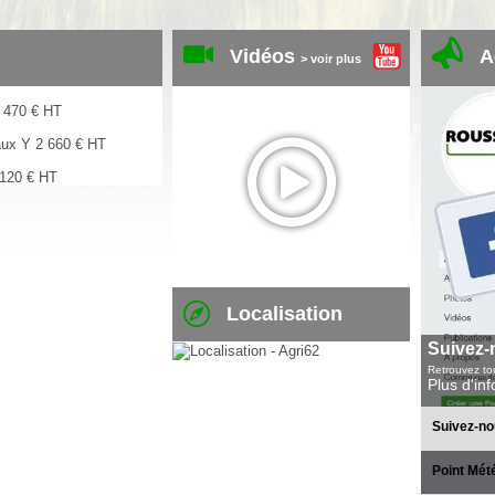
Vidéos
A
> voir plus
 470
€
HT
aux Y
2 660
€
HT
 120
€
HT
Localisation
Suivez-
Retrouvez tou
Plus d'in
Suivez-no
Point Mét