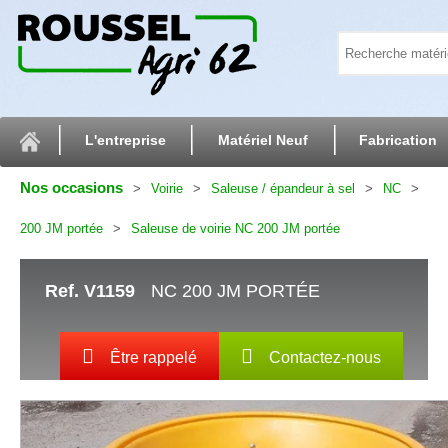
L'entreprise
Matériel Neuf
Fabrication
Nos occasions
Voirie
Saleuse / épandeur à sel
NC
200 JM portée
Saleuse de voirie NC 200 JM portée
Ref.
V1159
NC 200 JM PORTÉE
Être rappelé
Contactez-nous