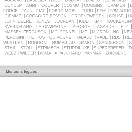
AURAMO
BASELIER
BISO
BOBCAT
BOLKO
BOMFORD
CONCEPT AGRI
COOPER
COSMO
COUSINS
CRAMER
FORCE
FAUN
FIAT
FOBRO MOBIL
FORD
FPM
FPM AGRO
GIEMME
GREGOIRE BESSON
GROENEWEGEN
GRUSE
H
JOHN DEERE
JONES
JOURDAN
KIDD
KMK
KÖCKERLI
KVERNELAND
LA CAMPAGNE
LAFORGE
LAGARDE
LELY
MASSEY FERGUSON
MC CONNEL
MF
MICRON
NC
NE
PERUGINI
PETKUS
QUIVOGNE
RABAUD
RABE
RDS
RE
WESTERN
RONDONI
RUMPSTAD
SAMON
SANDERSON
STHIL
STOLL
STRIMECH
STURDILUXE
SUPERPREFER
T
WEBB
WILDER
WIMA
X PAUCHARD
YANMAR
ZUIDBERG
Mentions légales