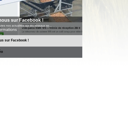
nous sur Facebook !
tes nos actualités sur les réseaux so...
formations
us sur Facebook !
éo