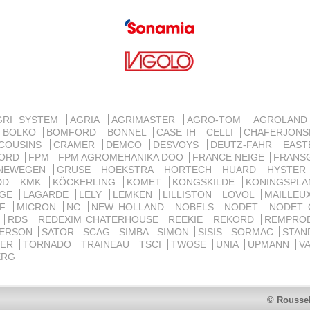
GRI SYSTEM
AGRIA
AGRIMASTER
AGRO-TOM
AGROLAN
BOLKO
BOMFORD
BONNEL
CASE IH
CELLI
CHAFERJON
COUSINS
CRAMER
DEMCO
DESVOYS
DEUTZ-FAHR
EAST
ORD
FPM
FPM AGROMEHANIKA DOO
FRANCE NEIGE
FRANS
NEWEGEN
GRUSE
HOEKSTRA
HORTECH
HUARD
HYSTE
IDD
KMK
KÖCKERLING
KOMET
KONGSKILDE
KONINGSPL
RGE
LAGARDE
LELY
LEMKEN
LILLISTON
LOVOL
MAILLE
MF
MICRON
NC
NEW HOLLAND
NOBELS
NODET
NODET
E
RDS
REDEXIM CHATERHOUSE
REEKIE
REKORD
REMPRO
DERSON
SATOR
SCAG
SIMBA
SIMON
SISIS
SORMAC
STAN
FER
TORNADO
TRAINEAU
TSCI
TWOSE
UNIA
UPMANN
V
ERG
© Roussel