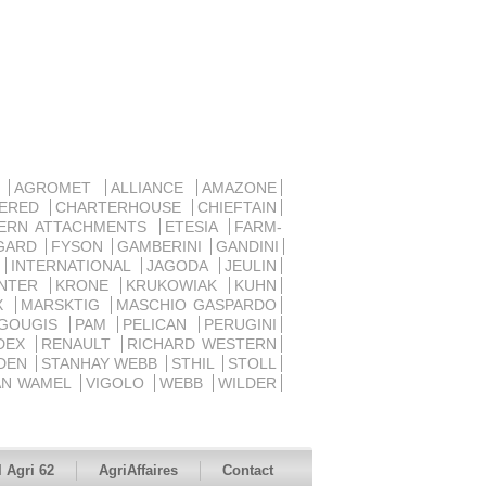
D
AGROMET
ALLIANCE
AMAZONE
SERED
CHARTERHOUSE
CHIEFTAIN
ERN ATTACHMENTS
ETESIA
FARM-
GARD
FYSON
GAMBERINI
GANDINI
R
INTERNATIONAL
JAGODA
JEULIN
ANTER
KRONE
KRUKOWIAK
KUHN
UX
MARSKTIG
MASCHIO GASPARDO
 GOUGIS
PAM
PELICAN
PERUGINI
DEX
RENAULT
RICHARD WESTERN
DEN
STANHAY WEBB
STHIL
STOLL
AN WAMEL
VIGOLO
WEBB
WILDER
 Agri 62
AgriAffaires
Contact