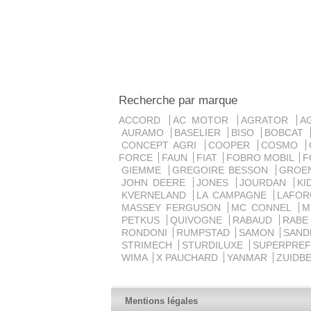
Recherche par marque
ACCORD
AC MOTOR
AGRATOR
A
AURAMO
BASELIER
BISO
BOBCAT
CONCEPT AGRI
COOPER
COSMO
FORCE
FAUN
FIAT
FOBRO MOBIL
F
GIEMME
GREGOIRE BESSON
GROE
JOHN DEERE
JONES
JOURDAN
K
KVERNELAND
LA CAMPAGNE
LAFO
MASSEY FERGUSON
MC CONNEL
PETKUS
QUIVOGNE
RABAUD
RAB
RONDONI
RUMPSTAD
SAMON
SAN
STRIMECH
STURDILUXE
SUPERPRE
WIMA
X PAUCHARD
YANMAR
ZUIDB
Mentions légales