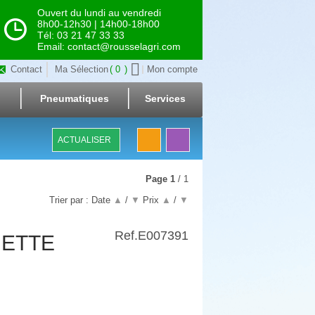
Ouvert du lundi au vendredi
8h00-12h30 | 14h00-18h00
Tél: 03 21 47 33 33
Email: contact@rousselagri.com
Contact
Ma Sélection
0
Mon compte
Pneumatiques
Services
ACTUALISER
Page
1
/ 1
Trier par :
Date
▲
/
▼
Prix
▲
/
▼
Ref.
E007391
UETTE