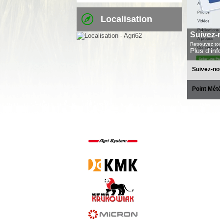
Localisation
Suivez-
Retrouvez tou
Plus d'in
Suivez-no
Point Mét