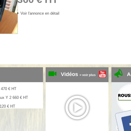
Voir l'annonce en détail
Vidéos
A
> voir plus
 470
€
HT
aux Y
2 660
€
HT
 120
€
HT