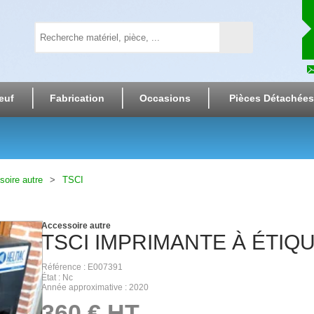
euf
Fabrication
Occasions
Pièces Détachées
oire autre
TSCI
Accessoire autre
TSCI
IMPRIMANTE À ÉTIQ
Référence
E007391
État
Nc
Année approximative
2020
360
€
HT