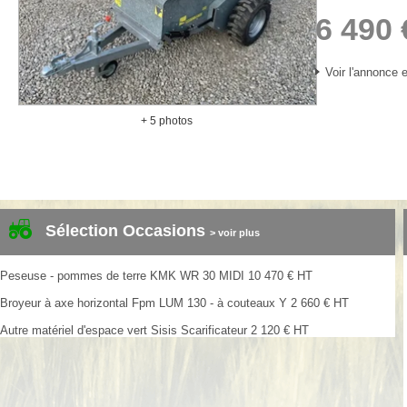
6 490
Voir l'annonce e
+ 5 photos
Sélection Occasions
> voir plus
Peseuse - pommes de terre
KMK
WR 30 MIDI
10 470
€
HT
Broyeur à axe horizontal
Fpm
LUM 130 - à couteaux Y
2 660
€
HT
Autre matériel d'espace vert
Sisis
Scarificateur
2 120
€
HT