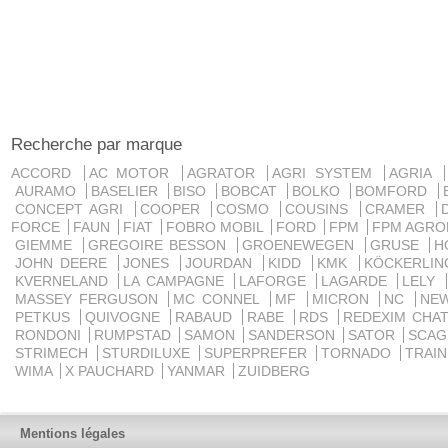
Recherche par marque
ACCORD
AC MOTOR
AGRATOR
AGRI SYSTEM
AGRIA
AURAMO
BASELIER
BISO
BOBCAT
BOLKO
BOMFORD
CONCEPT AGRI
COOPER
COSMO
COUSINS
CRAMER
FORCE
FAUN
FIAT
FOBRO MOBIL
FORD
FPM
FPM AGRO
GIEMME
GREGOIRE BESSON
GROENEWEGEN
GRUSE
H
JOHN DEERE
JONES
JOURDAN
KIDD
KMK
KÖCKERLI
KVERNELAND
LA CAMPAGNE
LAFORGE
LAGARDE
LELY
MASSEY FERGUSON
MC CONNEL
MF
MICRON
NC
NE
PETKUS
QUIVOGNE
RABAUD
RABE
RDS
REDEXIM CHA
RONDONI
RUMPSTAD
SAMON
SANDERSON
SATOR
SCA
STRIMECH
STURDILUXE
SUPERPREFER
TORNADO
TRAI
WIMA
X PAUCHARD
YANMAR
ZUIDBERG
Mentions légales