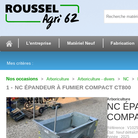
L'entreprise
Matériel Neuf
Fabrication
Mes critères :
Nos occasions
Arboriculture
Arboriculture - divers
NC
1
NC ÉPANDEUR À FUMIER COMPACT CT800
Arboriculture
NC
ÉP
COMPA
Référence
V1025
État
Neuf défraîch
Année
2025