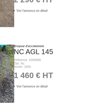
Voir l'annonce en détail
Broyeur d'accotement
NC
AGL 145
Référence
E008980
État
Nc
Année
2000
1 460
€
HT
Voir l'annonce en détail