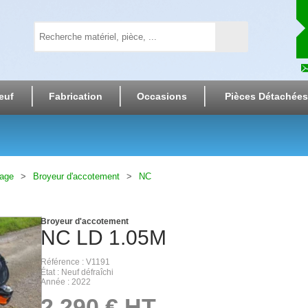
euf
Fabrication
Occasions
Pièces Détachées
lage
Broyeur d'accotement
NC
Broyeur d'accotement
NC
LD 1.05M
Référence
V1191
État
Neuf défraîchi
Année
2022
2 290
€
HT