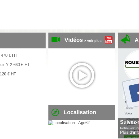
Vidéos
A
> voir plus
 470
€
HT
aux Y
2 660
€
HT
 120
€
HT
Localisation
Suivez-
Retrouvez tou
Plus d'in