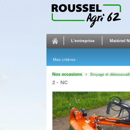
L'entreprise
Matériel N
Mes critères :
Nos occasions
Broyage et débroussail
2
NC