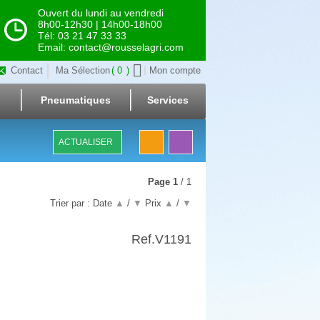
Ouvert du lundi au vendredi
8h00-12h30 | 14h00-18h00
Tél: 03 21 47 33 33
Email: contact@rousselagri.com
Contact
Ma Sélection
0
Mon compte
Pneumatiques
Services
ACTUALISER
Page
1
/ 1
Trier par :
Date
▲
/
▼
Prix
▲
/
▼
Ref.
V1191