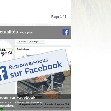
Page
1
/ 1
ctualités
> voir plus
nous sur Facebook !
tes nos actualités sur les réseaux so...
formations