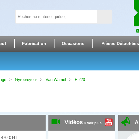
euf
Fabrication
Occasions
Pièces Détachées
lage
Gyrobroyeur
Van Wamel
F-220
Vidéos
A
> voir plus
 470
€
HT