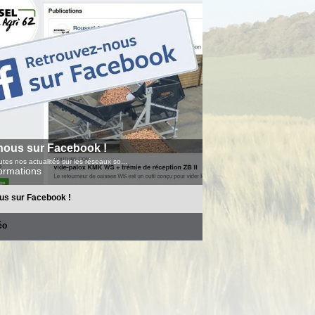
nous sur Facebook !
tes nos actualités sur les réseaux so...
formations
us sur Facebook !
éo