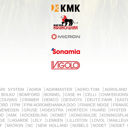
GRI SYSTEM
AGRIA
AGRIMASTER
AGRO-TOM
AGROLAN
BOLKO
BOMFORD
BONNEL
CASE IH
CELLI
CHAFERJON
COUSINS
CRAMER
DEMCO
DESVOYS
DEUTZ-FAHR
EAST
ORD
FPM
FPM AGROMEHANIKA DOO
FRANCE NEIGE
FRANS
NEWEGEN
GRUSE
HOEKSTRA
HORTECH
HUARD
HYSTE
IDD
KMK
KÖCKERLING
KOMET
KONGSKILDE
KONINGSPL
RGE
LAGARDE
LELY
LEMKEN
LILLISTON
LOVOL
MAILLE
MF
MICRON
NC
NEW HOLLAND
NOBELS
NODET
NODET