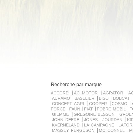
Recherche par marque
ACCORD
AC MOTOR
AGRATOR
A
AURAMO
BASELIER
BISO
BOBCAT
CONCEPT AGRI
COOPER
COSMO
FORCE
FAUN
FIAT
FOBRO MOBIL
F
GIEMME
GREGOIRE BESSON
GROE
JOHN DEERE
JONES
JOURDAN
K
KVERNELAND
LA CAMPAGNE
LAFO
MASSEY FERGUSON
MC CONNEL