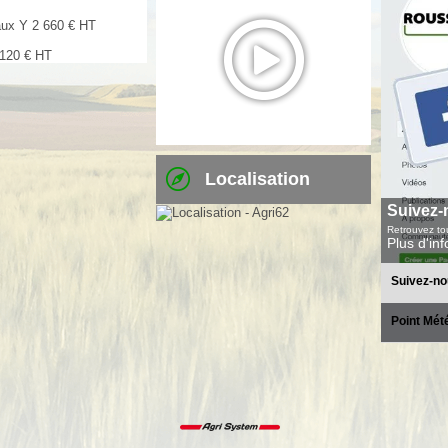
aux Y
2 660
€
HT
 120
€
HT
Localisation
Suivez-
Retrouvez tou
Plus d'in
Suivez-no
Point Mét