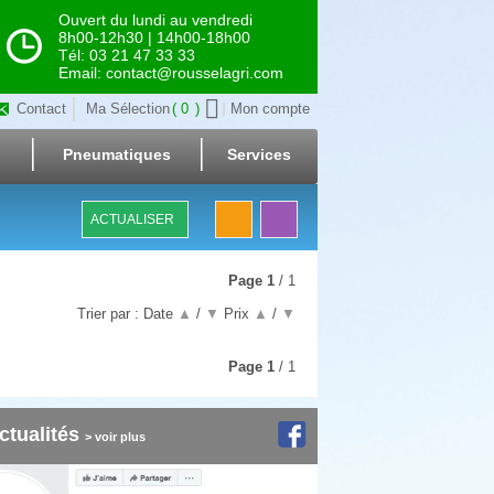
Ouvert du lundi au vendredi
8h00-12h30 | 14h00-18h00
Tél: 03 21 47 33 33
Email: contact@rousselagri.com
Contact
Ma Sélection
0
Mon compte
Pneumatiques
Services
ACTUALISER
Page
1
/ 1
Trier par :
Date
▲
/
▼
Prix
▲
/
▼
Page
1
/ 1
ctualités
> voir plus