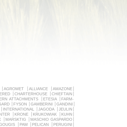
D
AGROMET
ALLIANCE
AMAZONE
SERED
CHARTERHOUSE
CHIEFTAIN
ERN ATTACHMENTS
ETESIA
FARM-
GARD
FYSON
GAMBERINI
GANDINI
R
INTERNATIONAL
JAGODA
JEULIN
ANTER
KRONE
KRUKOWIAK
KUHN
UX
MARSKTIG
MASCHIO GASPARDO
 GOUGIS
PAM
PELICAN
PERUGINI