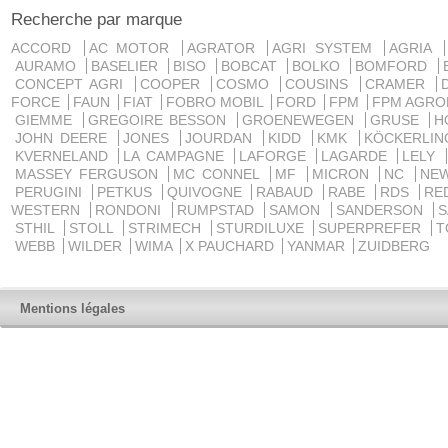
Recherche par marque
ACCORD
AC MOTOR
AGRATOR
AGRI SYSTEM
AGRIA
AURAMO
BASELIER
BISO
BOBCAT
BOLKO
BOMFORD
CONCEPT AGRI
COOPER
COSMO
COUSINS
CRAMER
FORCE
FAUN
FIAT
FOBRO MOBIL
FORD
FPM
FPM AGRO
GIEMME
GREGOIRE BESSON
GROENEWEGEN
GRUSE
H
JOHN DEERE
JONES
JOURDAN
KIDD
KMK
KÖCKERLI
KVERNELAND
LA CAMPAGNE
LAFORGE
LAGARDE
LELY
MASSEY FERGUSON
MC CONNEL
MF
MICRON
NC
NE
PERUGINI
PETKUS
QUIVOGNE
RABAUD
RABE
RDS
RE
WESTERN
RONDONI
RUMPSTAD
SAMON
SANDERSON
STHIL
STOLL
STRIMECH
STURDILUXE
SUPERPREFER
T
WEBB
WILDER
WIMA
X PAUCHARD
YANMAR
ZUIDBERG
Mentions légales