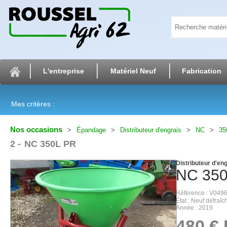
L'entreprise
Matériel Neuf
Fabrication
Mes critères :
Nos occasions
Épandage
Distributeur d'engrais
NC
35
2
NC 350L PR
Distributeur d'en
NC
35
Référence
V049
État
Neuf défraîch
Année
2019
480
€