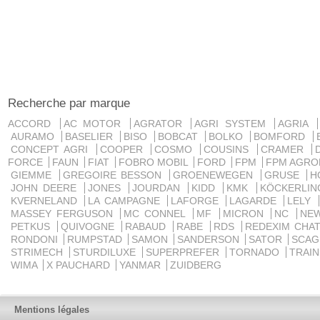
Recherche par marque
ACCORD
AC MOTOR
AGRATOR
AGRI SYSTEM
AGRIA
AURAMO
BASELIER
BISO
BOBCAT
BOLKO
BOMFORD
CONCEPT AGRI
COOPER
COSMO
COUSINS
CRAMER
FORCE
FAUN
FIAT
FOBRO MOBIL
FORD
FPM
FPM AGRO
GIEMME
GREGOIRE BESSON
GROENEWEGEN
GRUSE
H
JOHN DEERE
JONES
JOURDAN
KIDD
KMK
KÖCKERLI
KVERNELAND
LA CAMPAGNE
LAFORGE
LAGARDE
LELY
MASSEY FERGUSON
MC CONNEL
MF
MICRON
NC
NE
PETKUS
QUIVOGNE
RABAUD
RABE
RDS
REDEXIM CHA
RONDONI
RUMPSTAD
SAMON
SANDERSON
SATOR
SCA
STRIMECH
STURDILUXE
SUPERPREFER
TORNADO
TRAI
WIMA
X PAUCHARD
YANMAR
ZUIDBERG
Mentions légales