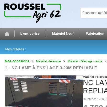
L'entreprise
Matériel Neuf
Fabrication
Mes critères :
Nos occasions
Matériel d'élevage
Matériel d'élevage - autre
1
NC LAME À ENSILAGE 3.20M REPLIABLE
Matériel d'élevage
NC
LA
REPLI
Référence
V003