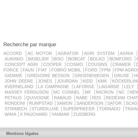
Recherche par marque
ACCORD
AC MOTOR
AGRATOR
AGRI SYSTEM
AGRIA
AURAMO
BASELIER
BISO
BOBCAT
BOLKO
BOMFORD
CONCEPT AGRI
COOPER
COSMO
COUSINS
CRAMER
FORCE
FAUN
FIAT
FOBRO MOBIL
FORD
FPM
FPM AGRO
GIEMME
GREGOIRE BESSON
GROENEWEGEN
GRUSE
H
JOHN DEERE
JONES
JOURDAN
KIDD
KMK
KÖCKERLI
KVERNELAND
LA CAMPAGNE
LAFORGE
LAGARDE
LELY
MASSEY FERGUSON
MC CONNEL
MF
MICRON
NC
NE
PETKUS
QUIVOGNE
RABAUD
RABE
RDS
REDEXIM CHA
RONDONI
RUMPSTAD
SAMON
SANDERSON
SATOR
SCA
STRIMECH
STURDILUXE
SUPERPREFER
TORNADO
TRAI
WIMA
X PAUCHARD
YANMAR
ZUIDBERG
Mentions légales