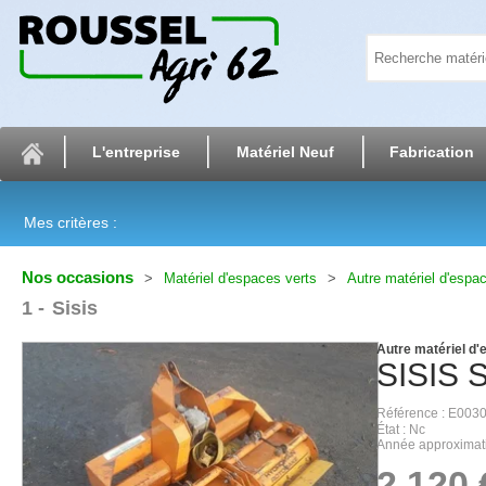
L'entreprise
Matériel Neuf
Fabrication
Mes critères :
Nos occasions
Matériel d'espaces verts
Autre matériel d'espac
1
Sisis
Autre matériel d'
SISIS
Référence
E003
État
Nc
Année approximat
2 120