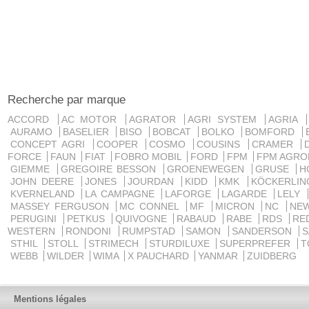
Recherche par marque
ACCORD
AC MOTOR
AGRATOR
AGRI SYSTEM
AGRIA
AURAMO
BASELIER
BISO
BOBCAT
BOLKO
BOMFORD
CONCEPT AGRI
COOPER
COSMO
COUSINS
CRAMER
FORCE
FAUN
FIAT
FOBRO MOBIL
FORD
FPM
FPM AGRO
GIEMME
GREGOIRE BESSON
GROENEWEGEN
GRUSE
H
JOHN DEERE
JONES
JOURDAN
KIDD
KMK
KÖCKERLI
KVERNELAND
LA CAMPAGNE
LAFORGE
LAGARDE
LELY
MASSEY FERGUSON
MC CONNEL
MF
MICRON
NC
NE
PERUGINI
PETKUS
QUIVOGNE
RABAUD
RABE
RDS
RE
WESTERN
RONDONI
RUMPSTAD
SAMON
SANDERSON
STHIL
STOLL
STRIMECH
STURDILUXE
SUPERPREFER
T
WEBB
WILDER
WIMA
X PAUCHARD
YANMAR
ZUIDBERG
Mentions légales