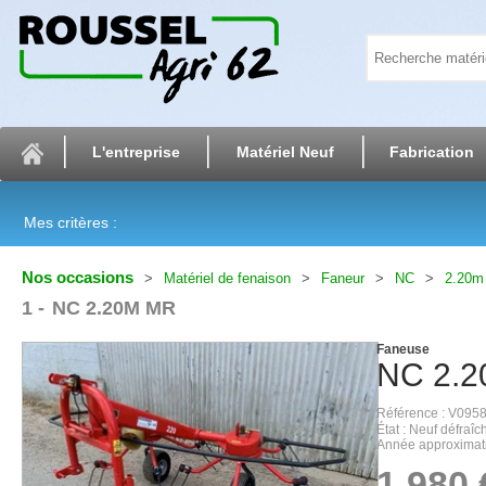
L'entreprise
Matériel Neuf
Fabrication
Mes critères :
Nos occasions
Matériel de fenaison
Faneur
NC
2.20m
1
NC 2.20M MR
Faneuse
NC
2.
Référence
V095
État
Neuf défraîch
Année approximat
1 980