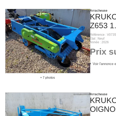
Arracheuse
KRUK
Z653 1
Référence
V073
État
Neuf
Année
2026
Prix 
Voir l'annonce e
+ 7 photos
Arracheuse
KRUK
OIGNO