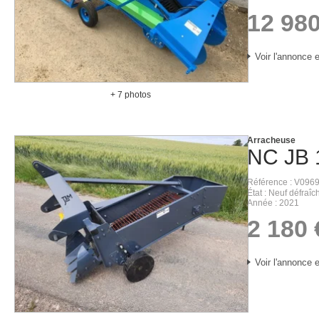
12 98
Voir l'annonce e
+ 7 photos
Arracheuse
NC
JB
Référence
V0969
État
Neuf défraîch
Année
2021
2 180
Voir l'annonce e