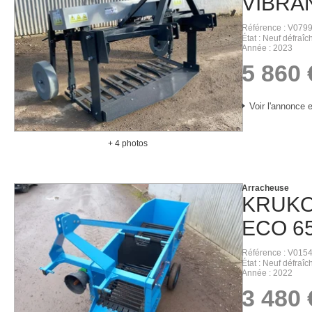
VIBRA
Référence
V079
État
Neuf défraîch
Année
2023
5 860
Voir l'annonce e
+ 4 photos
Arracheuse
KRUK
ECO 6
Référence
V015
État
Neuf défraîch
Année
2022
3 480