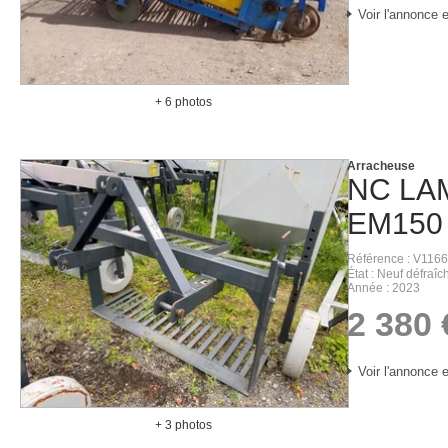
Voir l'annonce e
+ 6 photos
Arracheuse
NC
LA
EM150
Référence
V1166
État
Neuf défraîch
Année
2023
2 380
Voir l'annonce e
+ 3 photos