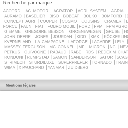
Recherche par marque
ACCORD
AC MOTOR
AGRATOR
AGRI SYSTEM
AGRIA
AURAMO
BASELIER
BISO
BOBCAT
BOLKO
BOMFORD
CONCEPT AGRI
COOPER
COSMO
COUSINS
CRAMER
FORCE
FAUN
FIAT
FOBRO MOBIL
FORD
FPM
FPM AGRO
GIEMME
GREGOIRE BESSON
GROENEWEGEN
GRUSE
H
JOHN DEERE
JONES
JOURDAN
KIDD
KMK
KÖCKERLI
KVERNELAND
LA CAMPAGNE
LAFORGE
LAGARDE
LELY
MASSEY FERGUSON
MC CONNEL
MF
MICRON
NC
NE
PETKUS
QUIVOGNE
RABAUD
RABE
RDS
REDEXIM CHA
RONDONI
RUMPSTAD
SAMON
SANDERSON
SATOR
SCA
STRIMECH
STURDILUXE
SUPERPREFER
TORNADO
TRAI
WIMA
X PAUCHARD
YANMAR
ZUIDBERG
Mentions légales