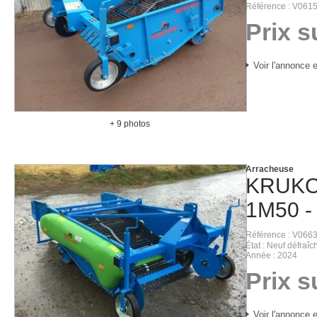
Référence
V061
Prix 
Voir l'annonce e
+ 9 photos
Arracheuse
KRUK
1M50 -
Référence
V066
État
Neuf défraîch
Année
2024
Prix 
Voir l'annonce e