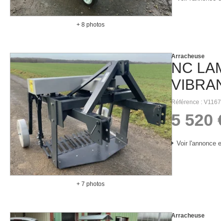
+ 8 photos
Arracheuse
NC
LA
VIBRA
Référence
V1167
5 520
Voir l'annonce e
+ 7 photos
Arracheuse