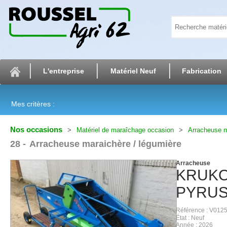
L'entreprise
Matériel Neuf
Fabrication
Mes critères :
Nos occasions
Matériel de maraîchage occasion
Arracheuse m
28
Arracheuse maraichère / légumière
Arracheuse
KRUK
PYRUS
Référence
V0125
État
Neuf
Année
2026