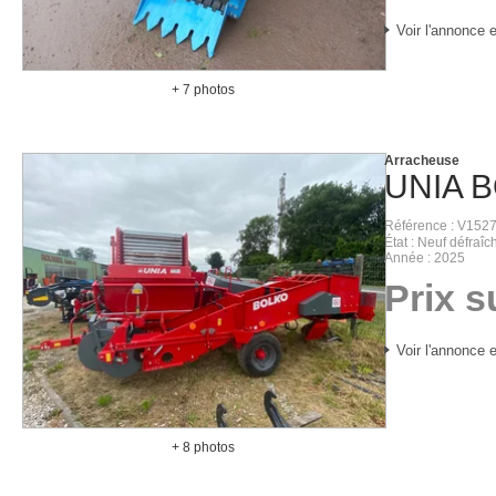
Voir l'annonce e
+ 7 photos
Arracheuse
UNIA
B
Référence
V1527
État
Neuf défraîch
Année
2025
Prix 
Voir l'annonce e
+ 8 photos